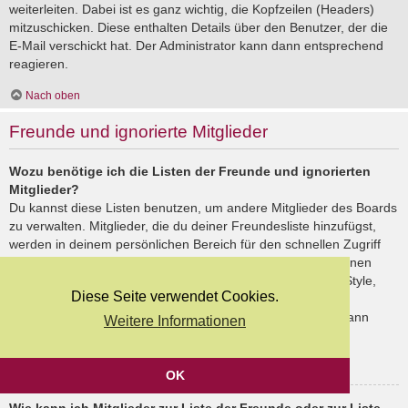
weiterleiten. Dabei ist es ganz wichtig, die Kopfzeilen (Headers)
mitzuschicken. Diese enthalten Details über den Benutzer, der die
E-Mail verschickt hat. Der Administrator kann dann entsprechend
reagieren.
Nach oben
Freunde und ignorierte Mitglieder
Wozu benötige ich die Listen der Freunde und ignorierten
Mitglieder?
Du kannst diese Listen benutzen, um andere Mitglieder des Boards
zu verwalten. Mitglieder, die du deiner Freundesliste hinzufügst,
werden in deinem persönlichen Bereich für den schnellen Zugriff
aufgelistet. Du siehst dort deren Onlinestatus und kannst ihnen
schnell eine Private Nachricht senden. Abhängig von dem Style,
Diese Seite verwendet Cookies.
den du verwendest, können Beiträge deiner Freunde auch
hervorgehoben sein. Wenn du einen Benutzer ignorierst, dann
Weitere Informationen
siehst du seine Beiträge standardmäßig nicht.
Nach oben
OK