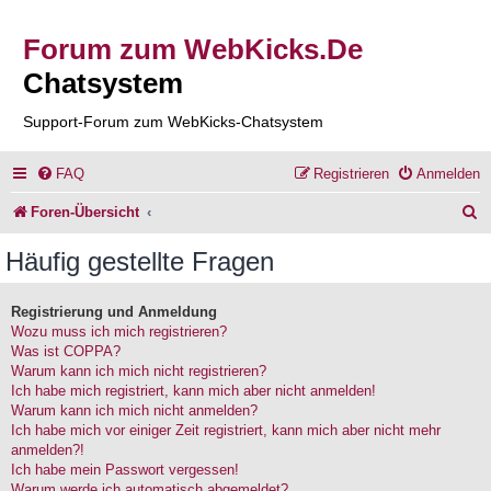
Forum zum WebKicks.De
Chatsystem
Support-Forum zum WebKicks-Chatsystem
FAQ
Registrieren
Anmelden
S
Foren-Übersicht
u
Häufig gestellte Fragen
c
h
Registrierung und Anmeldung
Wozu muss ich mich registrieren?
e
Was ist COPPA?
Warum kann ich mich nicht registrieren?
Ich habe mich registriert, kann mich aber nicht anmelden!
Warum kann ich mich nicht anmelden?
Ich habe mich vor einiger Zeit registriert, kann mich aber nicht mehr
anmelden?!
Ich habe mein Passwort vergessen!
Warum werde ich automatisch abgemeldet?