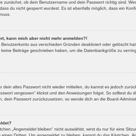
fe zunächst, ob dein Benutzername und dein Passwort richtig sind. Wenn
ass du nicht gesperrt wurdest. Es ist ebenfalls möglich, dass ein Kon
 muss.
riert, kann mich aber nicht mehr anmelden?!
in Benutzerkonto aus verschieden Gründen deaktiviert oder gelöscht ha
t keine Beiträge geschrieben haben, um die Datenbankgröße zu verringe
ar dein altes Passwort nicht wieder mitteilen, du kannst es jedoch zur
sswort vergessen“ klickst und den Anweisungen folgst. So solltest du 
ein, dein Passwort zurückzusetzen, so wende dich an die Board-Administ
ldet?
hen „Angemeldet bleiben“ nicht auswählst, wirst du nur für eine Sitz
 einen Dritten. Um angemeldet zu bleiben, kannst du das Kästchen „