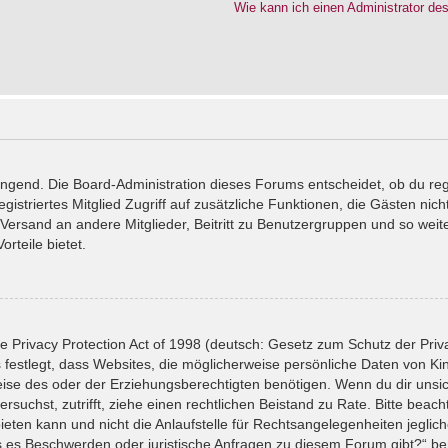
Wie kann ich einen Administrator de
wingend. Die Board-Administration dieses Forums entscheidet, ob du reg
registriertes Mitglied Zugriff auf zusätzliche Funktionen, die Gästen ni
l-Versand an andere Mitglieder, Beitritt zu Benutzergruppen und so wei
orteile bietet.
 Privacy Protection Act of 1998 (deutsch: Gesetz zum Schutz der Priv
 festlegt, dass Websites, die möglicherweise persönliche Daten von Ki
se des oder der Erziehungsberechtigten benötigen. Wenn du dir unsiche
versuchst, zutrifft, ziehe einen rechtlichen Beistand zu Rate. Bitte bea
ten kann und nicht die Anlaufstelle für Rechtsangelegenheiten jeglicher
ls es Beschwerden oder juristische Anfragen zu diesem Forum gibt?“ b