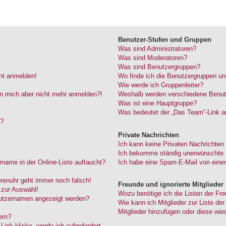
Benutzer-Stufen und Gruppen
Was sind Administratoren?
Was sind Moderatoren?
Was sind Benutzergruppen?
cht anmelden!
Wo finde ich die Benutzergruppen und
Wie werde ich Gruppenleiter?
kann mich aber nicht mehr anmelden?!
Weshalb werden verschiedene Benutze
Was ist eine Hauptgruppe?
Was bedeutet der „Das Team“-Link au
“?
Private Nachrichten
Ich kann keine Privaten Nachrichten
Ich bekomme ständig unerwünschte P
name in der Online-Liste auftaucht?
Ich habe eine Spam-E-Mail von einem
Forenuhr geht immer noch falsch!
Freunde und ignorierte Mitglieder
 zur Auswahl!
Wozu benötige ich die Listen der Fre
nutzernamen angezeigt werden?
Wie kann ich Mitglieder zur Liste der
Mitglieder hinzufügen oder diese wie
ern?
ink klicke, werde ich aufgefordert,