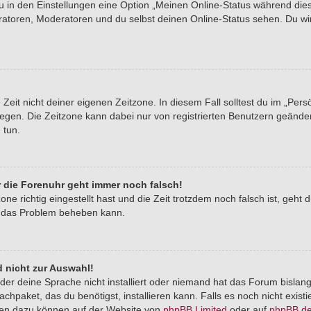
du in den Einstellungen eine Option „Meinen Online-Status während di
tratoren, Moderatoren und du selbst deinen Online-Status sehen. Du wi
Zeit nicht deiner eigenen Zeitzone. In diesem Fall solltest du im „Pers
stlegen. Die Zeitzone kann dabei nur von registrierten Benutzern geände
u tun.
er die Forenuhr geht immer noch falsch!
one richtig eingestellt hast und die Zeit trotzdem noch falsch ist, geht 
er das Problem beheben kann.
 nicht zur Auswahl!
der deine Sprache nicht installiert oder niemand hat das Forum bislang
chpaket, das du benötigst, installieren kann. Falls es noch nicht exist
nen dazu können auf der Website von
phpBB Limited
oder auf
phpBB.d