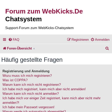
Forum zum WebKicks.De
Chatsystem
Support-Forum zum WebKicks-Chatsystem
FAQ
Registrieren
Anmelden
S
Foren-Übersicht
u
Häufig gestellte Fragen
c
h
Registrierung und Anmeldung
Wozu muss ich mich registrieren?
e
Was ist COPPA?
Warum kann ich mich nicht registrieren?
Ich habe mich registriert, kann mich aber nicht anmelden!
Warum kann ich mich nicht anmelden?
Ich habe mich vor einiger Zeit registriert, kann mich aber nicht mehr
anmelden?!
Ich habe mein Passwort vergessen!
Warum werde ich automatisch abgemeldet?