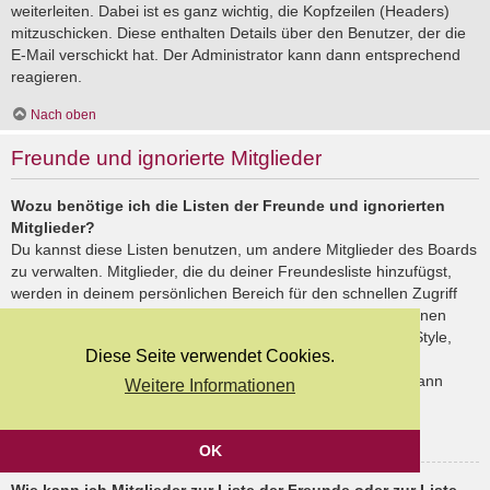
weiterleiten. Dabei ist es ganz wichtig, die Kopfzeilen (Headers)
mitzuschicken. Diese enthalten Details über den Benutzer, der die
E-Mail verschickt hat. Der Administrator kann dann entsprechend
reagieren.
Nach oben
Freunde und ignorierte Mitglieder
Wozu benötige ich die Listen der Freunde und ignorierten
Mitglieder?
Du kannst diese Listen benutzen, um andere Mitglieder des Boards
zu verwalten. Mitglieder, die du deiner Freundesliste hinzufügst,
werden in deinem persönlichen Bereich für den schnellen Zugriff
aufgelistet. Du siehst dort deren Onlinestatus und kannst ihnen
schnell eine Private Nachricht senden. Abhängig von dem Style,
Diese Seite verwendet Cookies.
den du verwendest, können Beiträge deiner Freunde auch
hervorgehoben sein. Wenn du einen Benutzer ignorierst, dann
Weitere Informationen
siehst du seine Beiträge standardmäßig nicht.
Nach oben
OK