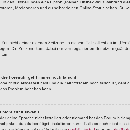
du in den Einstellungen eine Option „Meinen Online-Status während di
tratoren, Moderatoren und du selbst deinen Online-Status sehen. Du wi
Zeit nicht deiner eigenen Zeitzone. In diesem Fall solltest du im „Pers
stlegen. Die Zeitzone kann dabei nur von registrierten Benutzern geände
u tun.
er die Forenuhr geht immer noch falsch!
one richtig eingestellt hast und die Zeit trotzdem noch falsch ist, geht 
er das Problem beheben kann.
 nicht zur Auswahl!
der deine Sprache nicht installiert oder niemand hat das Forum bislang
chpaket, das du benötigst, installieren kann. Falls es noch nicht exist
nen dazu können auf der Website von
phpBB Limited
oder auf
phpBB.d