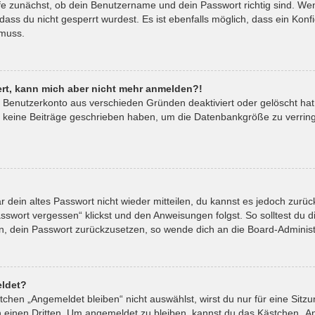
fe zunächst, ob dein Benutzername und dein Passwort richtig sind. Wenn
ass du nicht gesperrt wurdest. Es ist ebenfalls möglich, dass ein Kon
 muss.
riert, kann mich aber nicht mehr anmelden?!
in Benutzerkonto aus verschieden Gründen deaktiviert oder gelöscht ha
t keine Beiträge geschrieben haben, um die Datenbankgröße zu verringe
ar dein altes Passwort nicht wieder mitteilen, du kannst es jedoch zur
sswort vergessen“ klickst und den Anweisungen folgst. So solltest du 
ein, dein Passwort zurückzusetzen, so wende dich an die Board-Administ
ldet?
hen „Angemeldet bleiben“ nicht auswählst, wirst du nur für eine Sitz
 einen Dritten. Um angemeldet zu bleiben, kannst du das Kästchen „