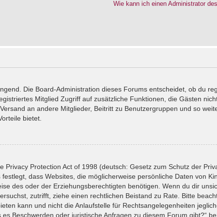
Wie kann ich einen Administrator de
wingend. Die Board-Administration dieses Forums entscheidet, ob du reg
registriertes Mitglied Zugriff auf zusätzliche Funktionen, die Gästen ni
l-Versand an andere Mitglieder, Beitritt zu Benutzergruppen und so wei
orteile bietet.
 Privacy Protection Act of 1998 (deutsch: Gesetz zum Schutz der Priv
 festlegt, dass Websites, die möglicherweise persönliche Daten von Ki
se des oder der Erziehungsberechtigten benötigen. Wenn du dir unsiche
versuchst, zutrifft, ziehe einen rechtlichen Beistand zu Rate. Bitte bea
ten kann und nicht die Anlaufstelle für Rechtsangelegenheiten jeglicher
ls es Beschwerden oder juristische Anfragen zu diesem Forum gibt?“ b