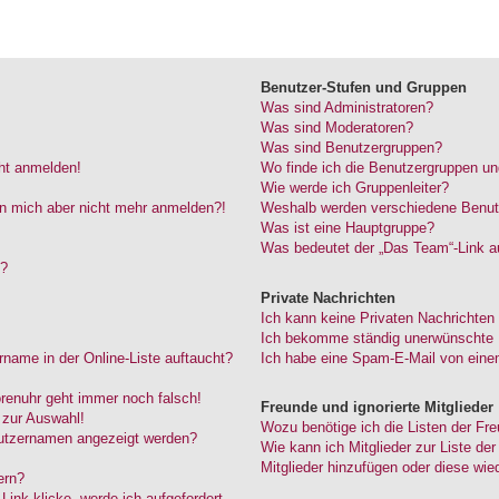
Benutzer-Stufen und Gruppen
Was sind Administratoren?
Was sind Moderatoren?
Was sind Benutzergruppen?
cht anmelden!
Wo finde ich die Benutzergruppen und
Wie werde ich Gruppenleiter?
kann mich aber nicht mehr anmelden?!
Weshalb werden verschiedene Benutze
Was ist eine Hauptgruppe?
Was bedeutet der „Das Team“-Link au
“?
Private Nachrichten
Ich kann keine Privaten Nachrichten
Ich bekomme ständig unerwünschte P
name in der Online-Liste auftaucht?
Ich habe eine Spam-E-Mail von einem
Forenuhr geht immer noch falsch!
Freunde und ignorierte Mitglieder
 zur Auswahl!
Wozu benötige ich die Listen der Fre
nutzernamen angezeigt werden?
Wie kann ich Mitglieder zur Liste der
Mitglieder hinzufügen oder diese wie
ern?
ink klicke, werde ich aufgefordert,