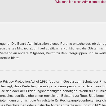
Wie kann ich einen Administrator de
wingend. Die Board-Administration dieses Forums entscheidet, ob du reg
registriertes Mitglied Zugriff auf zusätzliche Funktionen, die Gästen ni
l-Versand an andere Mitglieder, Beitritt zu Benutzergruppen und so wei
orteile bietet.
 Privacy Protection Act of 1998 (deutsch: Gesetz zum Schutz der Priv
 festlegt, dass Websites, die möglicherweise persönliche Daten von Ki
se des oder der Erziehungsberechtigten benötigen. Wenn du dir unsiche
versuchst, zutrifft, ziehe einen rechtlichen Beistand zu Rate. Bitte bea
ten kann und nicht die Anlaufstelle für Rechtsangelegenheiten jeglicher
ls es Beschwerden oder juristische Anfragen zu diesem Forum gibt?“ b