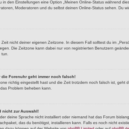
du in den Einstellungen eine Option „Meinen Online-Status während di
tratoren, Moderatoren und du selbst deinen Online-Status sehen. Du wi
Zeit nicht deiner eigenen Zeitzone. In diesem Fall solltest du im „Pers
stlegen. Die Zeitzone kann dabei nur von registrierten Benutzern geände
u tun.
er die Forenuhr geht immer noch falsch!
one richtig eingestellt hast und die Zeit trotzdem noch falsch ist, geht 
er das Problem beheben kann.
 nicht zur Auswahl!
der deine Sprache nicht installiert oder niemand hat das Forum bislang
chpaket, das du benötigst, installieren kann. Falls es noch nicht exist
nen dazu können auf der Website von
phpBB Limited
oder auf
phpBB.d