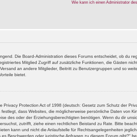
Wie kann ich einen Administrator de
wingend. Die Board-Administration dieses Forums entscheidet, ob du reg
registriertes Mitglied Zugriff auf zusätzliche Funktionen, die Gästen ni
l-Versand an andere Mitglieder, Beitritt zu Benutzergruppen und so wei
orteile bietet.
 Privacy Protection Act of 1998 (deutsch: Gesetz zum Schutz der Priv
 festlegt, dass Websites, die möglicherweise persönliche Daten von Ki
se des oder der Erziehungsberechtigten benötigen. Wenn du dir unsiche
versuchst, zutrifft, ziehe einen rechtlichen Beistand zu Rate. Bitte bea
ten kann und nicht die Anlaufstelle für Rechtsangelegenheiten jeglicher
ls es Beschwerden oder juristische Anfragen zu diesem Forum gibt?“ b