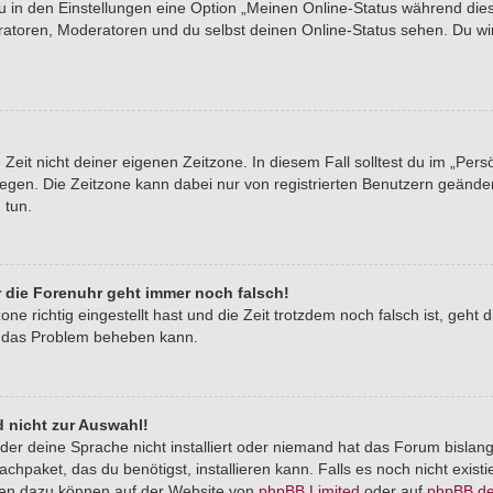
du in den Einstellungen eine Option „Meinen Online-Status während di
tratoren, Moderatoren und du selbst deinen Online-Status sehen. Du wi
Zeit nicht deiner eigenen Zeitzone. In diesem Fall solltest du im „Pers
stlegen. Die Zeitzone kann dabei nur von registrierten Benutzern geände
u tun.
er die Forenuhr geht immer noch falsch!
one richtig eingestellt hast und die Zeit trotzdem noch falsch ist, geht 
er das Problem beheben kann.
 nicht zur Auswahl!
der deine Sprache nicht installiert oder niemand hat das Forum bislang
chpaket, das du benötigst, installieren kann. Falls es noch nicht exist
nen dazu können auf der Website von
phpBB Limited
oder auf
phpBB.d