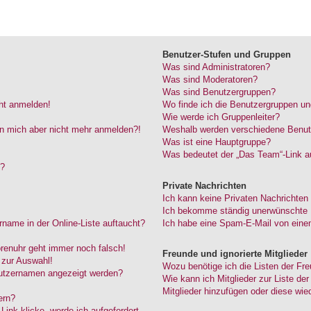
Benutzer-Stufen und Gruppen
Was sind Administratoren?
Was sind Moderatoren?
Was sind Benutzergruppen?
cht anmelden!
Wo finde ich die Benutzergruppen und
Wie werde ich Gruppenleiter?
kann mich aber nicht mehr anmelden?!
Weshalb werden verschiedene Benutze
Was ist eine Hauptgruppe?
Was bedeutet der „Das Team“-Link au
“?
Private Nachrichten
Ich kann keine Privaten Nachrichten
Ich bekomme ständig unerwünschte P
name in der Online-Liste auftaucht?
Ich habe eine Spam-E-Mail von einem
Forenuhr geht immer noch falsch!
Freunde und ignorierte Mitglieder
 zur Auswahl!
Wozu benötige ich die Listen der Fre
nutzernamen angezeigt werden?
Wie kann ich Mitglieder zur Liste der
Mitglieder hinzufügen oder diese wie
ern?
ink klicke, werde ich aufgefordert,