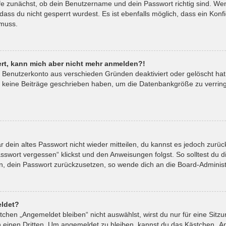
fe zunächst, ob dein Benutzername und dein Passwort richtig sind. Wenn
ass du nicht gesperrt wurdest. Es ist ebenfalls möglich, dass ein Kon
 muss.
riert, kann mich aber nicht mehr anmelden?!
in Benutzerkonto aus verschieden Gründen deaktiviert oder gelöscht ha
t keine Beiträge geschrieben haben, um die Datenbankgröße zu verringe
ar dein altes Passwort nicht wieder mitteilen, du kannst es jedoch zur
sswort vergessen“ klickst und den Anweisungen folgst. So solltest du 
ein, dein Passwort zurückzusetzen, so wende dich an die Board-Administ
ldet?
hen „Angemeldet bleiben“ nicht auswählst, wirst du nur für eine Sitz
 einen Dritten. Um angemeldet zu bleiben, kannst du das Kästchen „