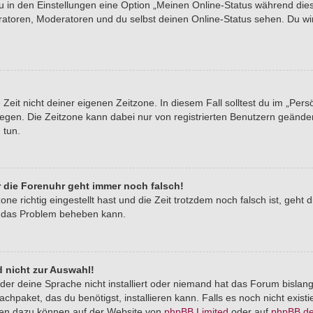
du in den Einstellungen eine Option „Meinen Online-Status während di
tratoren, Moderatoren und du selbst deinen Online-Status sehen. Du wi
Zeit nicht deiner eigenen Zeitzone. In diesem Fall solltest du im „Pers
stlegen. Die Zeitzone kann dabei nur von registrierten Benutzern geände
u tun.
er die Forenuhr geht immer noch falsch!
one richtig eingestellt hast und die Zeit trotzdem noch falsch ist, geht 
er das Problem beheben kann.
 nicht zur Auswahl!
der deine Sprache nicht installiert oder niemand hat das Forum bislang
chpaket, das du benötigst, installieren kann. Falls es noch nicht exist
nen dazu können auf der Website von
phpBB Limited
oder auf
phpBB.d