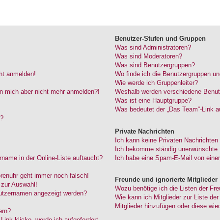
Benutzer-Stufen und Gruppen
Was sind Administratoren?
Was sind Moderatoren?
Was sind Benutzergruppen?
cht anmelden!
Wo finde ich die Benutzergruppen und
Wie werde ich Gruppenleiter?
kann mich aber nicht mehr anmelden?!
Weshalb werden verschiedene Benutze
Was ist eine Hauptgruppe?
Was bedeutet der „Das Team“-Link au
“?
Private Nachrichten
Ich kann keine Privaten Nachrichten
Ich bekomme ständig unerwünschte P
name in der Online-Liste auftaucht?
Ich habe eine Spam-E-Mail von einem
Forenuhr geht immer noch falsch!
Freunde und ignorierte Mitglieder
 zur Auswahl!
Wozu benötige ich die Listen der Fre
nutzernamen angezeigt werden?
Wie kann ich Mitglieder zur Liste der
Mitglieder hinzufügen oder diese wie
ern?
ink klicke, werde ich aufgefordert,