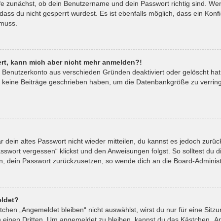
fe zunächst, ob dein Benutzername und dein Passwort richtig sind. Wenn
ass du nicht gesperrt wurdest. Es ist ebenfalls möglich, dass ein Kon
 muss.
riert, kann mich aber nicht mehr anmelden?!
in Benutzerkonto aus verschieden Gründen deaktiviert oder gelöscht ha
t keine Beiträge geschrieben haben, um die Datenbankgröße zu verringe
ar dein altes Passwort nicht wieder mitteilen, du kannst es jedoch zur
sswort vergessen“ klickst und den Anweisungen folgst. So solltest du 
ein, dein Passwort zurückzusetzen, so wende dich an die Board-Administ
ldet?
hen „Angemeldet bleiben“ nicht auswählst, wirst du nur für eine Sitz
 einen Dritten. Um angemeldet zu bleiben, kannst du das Kästchen „