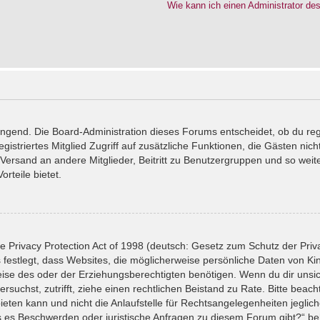
Wie kann ich einen Administrator de
wingend. Die Board-Administration dieses Forums entscheidet, ob du reg
registriertes Mitglied Zugriff auf zusätzliche Funktionen, die Gästen ni
l-Versand an andere Mitglieder, Beitritt zu Benutzergruppen und so wei
orteile bietet.
 Privacy Protection Act of 1998 (deutsch: Gesetz zum Schutz der Priv
 festlegt, dass Websites, die möglicherweise persönliche Daten von Ki
se des oder der Erziehungsberechtigten benötigen. Wenn du dir unsiche
versuchst, zutrifft, ziehe einen rechtlichen Beistand zu Rate. Bitte bea
ten kann und nicht die Anlaufstelle für Rechtsangelegenheiten jeglicher
ls es Beschwerden oder juristische Anfragen zu diesem Forum gibt?“ b