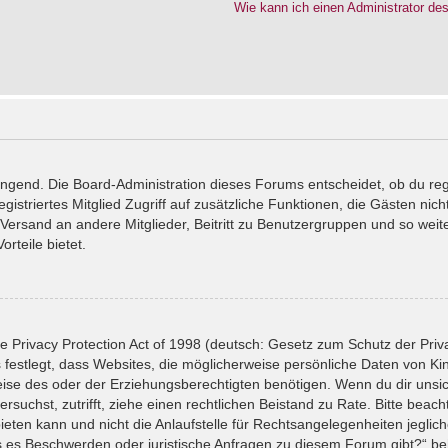
Wie kann ich einen Administrator de
wingend. Die Board-Administration dieses Forums entscheidet, ob du reg
registriertes Mitglied Zugriff auf zusätzliche Funktionen, die Gästen ni
l-Versand an andere Mitglieder, Beitritt zu Benutzergruppen und so wei
orteile bietet.
 Privacy Protection Act of 1998 (deutsch: Gesetz zum Schutz der Priv
 festlegt, dass Websites, die möglicherweise persönliche Daten von Ki
se des oder der Erziehungsberechtigten benötigen. Wenn du dir unsiche
versuchst, zutrifft, ziehe einen rechtlichen Beistand zu Rate. Bitte bea
ten kann und nicht die Anlaufstelle für Rechtsangelegenheiten jeglicher
ls es Beschwerden oder juristische Anfragen zu diesem Forum gibt?“ b