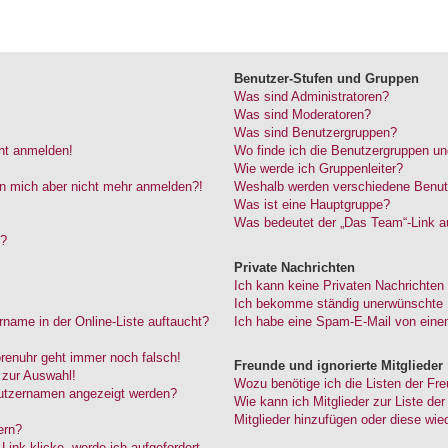
Benutzer-Stufen und Gruppen
Was sind Administratoren?
Was sind Moderatoren?
Was sind Benutzergruppen?
cht anmelden!
Wo finde ich die Benutzergruppen und
Wie werde ich Gruppenleiter?
kann mich aber nicht mehr anmelden?!
Weshalb werden verschiedene Benutze
Was ist eine Hauptgruppe?
Was bedeutet der „Das Team“-Link au
“?
Private Nachrichten
Ich kann keine Privaten Nachrichten
Ich bekomme ständig unerwünschte P
name in der Online-Liste auftaucht?
Ich habe eine Spam-E-Mail von einem
Forenuhr geht immer noch falsch!
Freunde und ignorierte Mitglieder
 zur Auswahl!
Wozu benötige ich die Listen der Fre
nutzernamen angezeigt werden?
Wie kann ich Mitglieder zur Liste der
Mitglieder hinzufügen oder diese wie
ern?
ink klicke, werde ich aufgefordert,