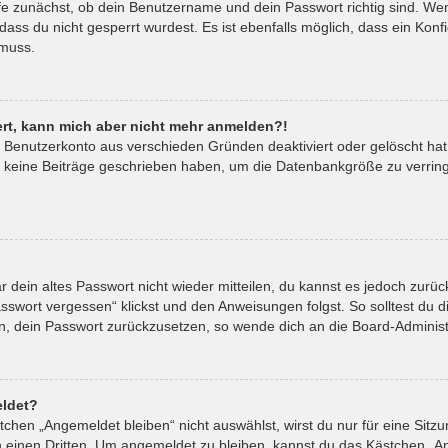
fe zunächst, ob dein Benutzername und dein Passwort richtig sind. Wenn
ass du nicht gesperrt wurdest. Es ist ebenfalls möglich, dass ein Kon
 muss.
riert, kann mich aber nicht mehr anmelden?!
in Benutzerkonto aus verschieden Gründen deaktiviert oder gelöscht ha
t keine Beiträge geschrieben haben, um die Datenbankgröße zu verringe
ar dein altes Passwort nicht wieder mitteilen, du kannst es jedoch zur
sswort vergessen“ klickst und den Anweisungen folgst. So solltest du 
ein, dein Passwort zurückzusetzen, so wende dich an die Board-Administ
ldet?
hen „Angemeldet bleiben“ nicht auswählst, wirst du nur für eine Sitz
 einen Dritten. Um angemeldet zu bleiben, kannst du das Kästchen „