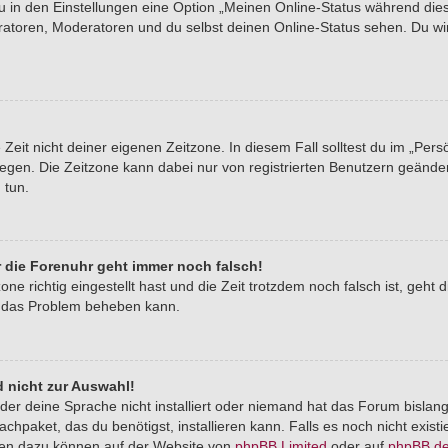
du in den Einstellungen eine Option „Meinen Online-Status während di
tratoren, Moderatoren und du selbst deinen Online-Status sehen. Du wi
Zeit nicht deiner eigenen Zeitzone. In diesem Fall solltest du im „Pers
stlegen. Die Zeitzone kann dabei nur von registrierten Benutzern geände
u tun.
er die Forenuhr geht immer noch falsch!
one richtig eingestellt hast und die Zeit trotzdem noch falsch ist, geht 
er das Problem beheben kann.
 nicht zur Auswahl!
der deine Sprache nicht installiert oder niemand hat das Forum bislang
chpaket, das du benötigst, installieren kann. Falls es noch nicht exist
nen dazu können auf der Website von
phpBB Limited
oder auf
phpBB.d