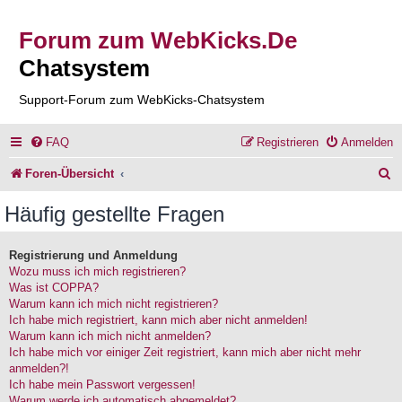
Forum zum WebKicks.De
Chatsystem
Support-Forum zum WebKicks-Chatsystem
FAQ
Registrieren
Anmelden
S
Foren-Übersicht
u
Häufig gestellte Fragen
c
h
Registrierung und Anmeldung
Wozu muss ich mich registrieren?
e
Was ist COPPA?
Warum kann ich mich nicht registrieren?
Ich habe mich registriert, kann mich aber nicht anmelden!
Warum kann ich mich nicht anmelden?
Ich habe mich vor einiger Zeit registriert, kann mich aber nicht mehr
anmelden?!
Ich habe mein Passwort vergessen!
Warum werde ich automatisch abgemeldet?