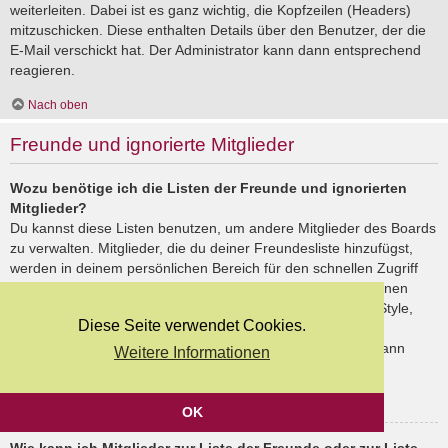
weiterleiten. Dabei ist es ganz wichtig, die Kopfzeilen (Headers)
mitzuschicken. Diese enthalten Details über den Benutzer, der die
E-Mail verschickt hat. Der Administrator kann dann entsprechend
reagieren.
Nach oben
Freunde und ignorierte Mitglieder
Wozu benötige ich die Listen der Freunde und ignorierten
Mitglieder?
Du kannst diese Listen benutzen, um andere Mitglieder des Boards
zu verwalten. Mitglieder, die du deiner Freundesliste hinzufügst,
werden in deinem persönlichen Bereich für den schnellen Zugriff
aufgelistet. Du siehst dort deren Onlinestatus und kannst ihnen
schnell eine Private Nachricht senden. Abhängig von dem Style,
Diese Seite verwendet Cookies.
den du verwendest, können Beiträge deiner Freunde auch
hervorgehoben sein. Wenn du einen Benutzer ignorierst, dann
Weitere Informationen
siehst du seine Beiträge standardmäßig nicht.
Nach oben
OK