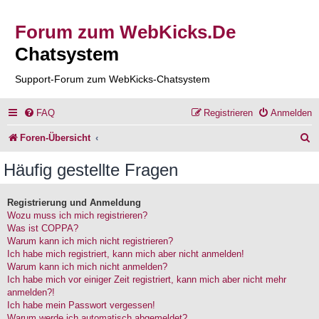
Forum zum WebKicks.De
Chatsystem
Support-Forum zum WebKicks-Chatsystem
FAQ
Registrieren
Anmelden
S
Foren-Übersicht
u
Häufig gestellte Fragen
c
h
Registrierung und Anmeldung
Wozu muss ich mich registrieren?
e
Was ist COPPA?
Warum kann ich mich nicht registrieren?
Ich habe mich registriert, kann mich aber nicht anmelden!
Warum kann ich mich nicht anmelden?
Ich habe mich vor einiger Zeit registriert, kann mich aber nicht mehr
anmelden?!
Ich habe mein Passwort vergessen!
Warum werde ich automatisch abgemeldet?