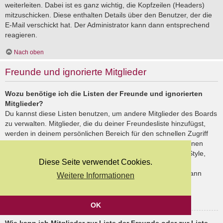
weiterleiten. Dabei ist es ganz wichtig, die Kopfzeilen (Headers)
mitzuschicken. Diese enthalten Details über den Benutzer, der die
E-Mail verschickt hat. Der Administrator kann dann entsprechend
reagieren.
Nach oben
Freunde und ignorierte Mitglieder
Wozu benötige ich die Listen der Freunde und ignorierten
Mitglieder?
Du kannst diese Listen benutzen, um andere Mitglieder des Boards
zu verwalten. Mitglieder, die du deiner Freundesliste hinzufügst,
werden in deinem persönlichen Bereich für den schnellen Zugriff
aufgelistet. Du siehst dort deren Onlinestatus und kannst ihnen
schnell eine Private Nachricht senden. Abhängig von dem Style,
Diese Seite verwendet Cookies.
den du verwendest, können Beiträge deiner Freunde auch
hervorgehoben sein. Wenn du einen Benutzer ignorierst, dann
Weitere Informationen
siehst du seine Beiträge standardmäßig nicht.
Nach oben
OK