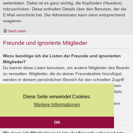
weiterleiten. Dabei ist es ganz wichtig, die Kopfzeilen (Headers)
mitzuschicken. Diese enthalten Details über den Benutzer, der die
E-Mail verschickt hat. Der Administrator kann dann entsprechend
reagieren.
Nach oben
Freunde und ignorierte Mitglieder
Wozu benötige ich die Listen der Freunde und ignorierten
Mitglieder?
Du kannst diese Listen benutzen, um andere Mitglieder des Boards
zu verwalten. Mitglieder, die du deiner Freundesliste hinzufügst,
werden in deinem persönlichen Bereich für den schnellen Zugriff
aufgelistet. Du siehst dort deren Onlinestatus und kannst ihnen
schnell eine Private Nachricht senden. Abhängig von dem Style,
Diese Seite verwendet Cookies.
den du verwendest, können Beiträge deiner Freunde auch
hervorgehoben sein. Wenn du einen Benutzer ignorierst, dann
Weitere Informationen
siehst du seine Beiträge standardmäßig nicht.
Nach oben
OK