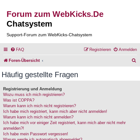
Forum zum WebKicks.De
Chatsystem
Support-Forum zum WebKicks-Chatsystem
FAQ
Registrieren
Anmelden
S
Foren-Übersicht
u
Häufig gestellte Fragen
c
h
Registrierung und Anmeldung
Wozu muss ich mich registrieren?
e
Was ist COPPA?
Warum kann ich mich nicht registrieren?
Ich habe mich registriert, kann mich aber nicht anmelden!
Warum kann ich mich nicht anmelden?
Ich habe mich vor einiger Zeit registriert, kann mich aber nicht mehr
anmelden?!
Ich habe mein Passwort vergessen!
Warum werde ich automatisch abgemeldet?