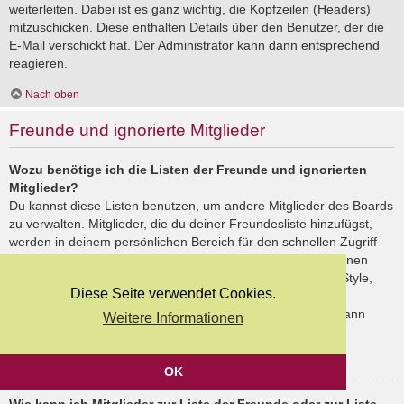
weiterleiten. Dabei ist es ganz wichtig, die Kopfzeilen (Headers)
mitzuschicken. Diese enthalten Details über den Benutzer, der die
E-Mail verschickt hat. Der Administrator kann dann entsprechend
reagieren.
Nach oben
Freunde und ignorierte Mitglieder
Wozu benötige ich die Listen der Freunde und ignorierten
Mitglieder?
Du kannst diese Listen benutzen, um andere Mitglieder des Boards
zu verwalten. Mitglieder, die du deiner Freundesliste hinzufügst,
werden in deinem persönlichen Bereich für den schnellen Zugriff
aufgelistet. Du siehst dort deren Onlinestatus und kannst ihnen
schnell eine Private Nachricht senden. Abhängig von dem Style,
Diese Seite verwendet Cookies.
den du verwendest, können Beiträge deiner Freunde auch
hervorgehoben sein. Wenn du einen Benutzer ignorierst, dann
Weitere Informationen
siehst du seine Beiträge standardmäßig nicht.
Nach oben
OK