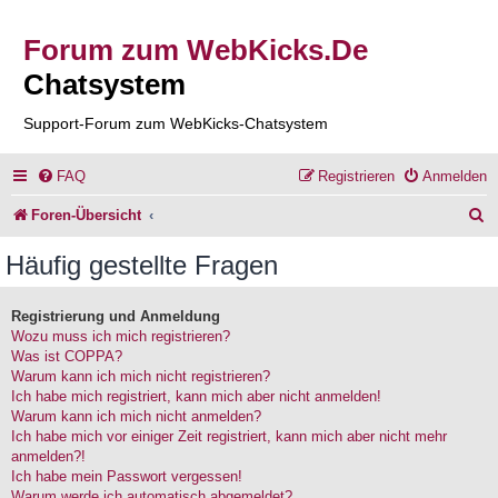
Forum zum WebKicks.De
Chatsystem
Support-Forum zum WebKicks-Chatsystem
FAQ
Registrieren
Anmelden
S
Foren-Übersicht
u
Häufig gestellte Fragen
c
h
Registrierung und Anmeldung
Wozu muss ich mich registrieren?
e
Was ist COPPA?
Warum kann ich mich nicht registrieren?
Ich habe mich registriert, kann mich aber nicht anmelden!
Warum kann ich mich nicht anmelden?
Ich habe mich vor einiger Zeit registriert, kann mich aber nicht mehr
anmelden?!
Ich habe mein Passwort vergessen!
Warum werde ich automatisch abgemeldet?