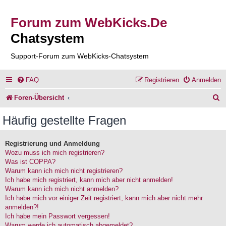
Forum zum WebKicks.De
Chatsystem
Support-Forum zum WebKicks-Chatsystem
FAQ
Registrieren
Anmelden
S
Foren-Übersicht
u
Häufig gestellte Fragen
c
h
Registrierung und Anmeldung
Wozu muss ich mich registrieren?
e
Was ist COPPA?
Warum kann ich mich nicht registrieren?
Ich habe mich registriert, kann mich aber nicht anmelden!
Warum kann ich mich nicht anmelden?
Ich habe mich vor einiger Zeit registriert, kann mich aber nicht mehr
anmelden?!
Ich habe mein Passwort vergessen!
Warum werde ich automatisch abgemeldet?