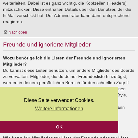
weiterleiten. Dabei ist es ganz wichtig, die Kopfzeilen (Headers)
mitzuschicken. Diese enthalten Details über den Benutzer, der die
E-Mail verschickt hat. Der Administrator kann dann entsprechend
reagieren.
Nach oben
Freunde und ignorierte Mitglieder
Wozu benötige ich die Listen der Freunde und ignorierten
Mitglieder?
Du kannst diese Listen benutzen, um andere Mitglieder des Boards
zu verwalten. Mitglieder, die du deiner Freundesliste hinzufügst,
werden in deinem persönlichen Bereich für den schnellen Zugriff
aufgelistet. Du siehst dort deren Onlinestatus und kannst ihnen
schnell eine Private Nachricht senden. Abhängig von dem Style,
Diese Seite verwendet Cookies.
den du verwendest, können Beiträge deiner Freunde auch
hervorgehoben sein. Wenn du einen Benutzer ignorierst, dann
Weitere Informationen
siehst du seine Beiträge standardmäßig nicht.
Nach oben
OK