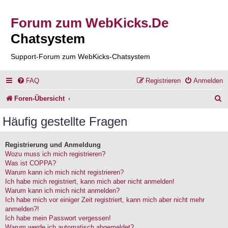
Forum zum WebKicks.De
Chatsystem
Support-Forum zum WebKicks-Chatsystem
FAQ
Registrieren
Anmelden
S
Foren-Übersicht
u
Häufig gestellte Fragen
c
h
Registrierung und Anmeldung
Wozu muss ich mich registrieren?
e
Was ist COPPA?
Warum kann ich mich nicht registrieren?
Ich habe mich registriert, kann mich aber nicht anmelden!
Warum kann ich mich nicht anmelden?
Ich habe mich vor einiger Zeit registriert, kann mich aber nicht mehr
anmelden?!
Ich habe mein Passwort vergessen!
Warum werde ich automatisch abgemeldet?