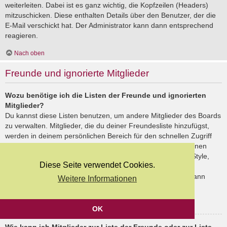
weiterleiten. Dabei ist es ganz wichtig, die Kopfzeilen (Headers)
mitzuschicken. Diese enthalten Details über den Benutzer, der die
E-Mail verschickt hat. Der Administrator kann dann entsprechend
reagieren.
Nach oben
Freunde und ignorierte Mitglieder
Wozu benötige ich die Listen der Freunde und ignorierten
Mitglieder?
Du kannst diese Listen benutzen, um andere Mitglieder des Boards
zu verwalten. Mitglieder, die du deiner Freundesliste hinzufügst,
werden in deinem persönlichen Bereich für den schnellen Zugriff
aufgelistet. Du siehst dort deren Onlinestatus und kannst ihnen
schnell eine Private Nachricht senden. Abhängig von dem Style,
Diese Seite verwendet Cookies.
den du verwendest, können Beiträge deiner Freunde auch
hervorgehoben sein. Wenn du einen Benutzer ignorierst, dann
Weitere Informationen
siehst du seine Beiträge standardmäßig nicht.
Nach oben
OK