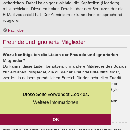
weiterleiten. Dabei ist es ganz wichtig, die Kopfzeilen (Headers)
mitzuschicken. Diese enthalten Details über den Benutzer, der die
E-Mail verschickt hat. Der Administrator kann dann entsprechend
reagieren.
Nach oben
Freunde und ignorierte Mitglieder
Wozu benötige ich die Listen der Freunde und ignorierten
Mitglieder?
Du kannst diese Listen benutzen, um andere Mitglieder des Boards
zu verwalten. Mitglieder, die du deiner Freundesliste hinzufügst,
werden in deinem persönlichen Bereich für den schnellen Zugriff
aufgelistet. Du siehst dort deren Onlinestatus und kannst ihnen
schnell eine Private Nachricht senden. Abhängig von dem Style,
Diese Seite verwendet Cookies.
den du verwendest, können Beiträge deiner Freunde auch
hervorgehoben sein. Wenn du einen Benutzer ignorierst, dann
Weitere Informationen
siehst du seine Beiträge standardmäßig nicht.
Nach oben
OK