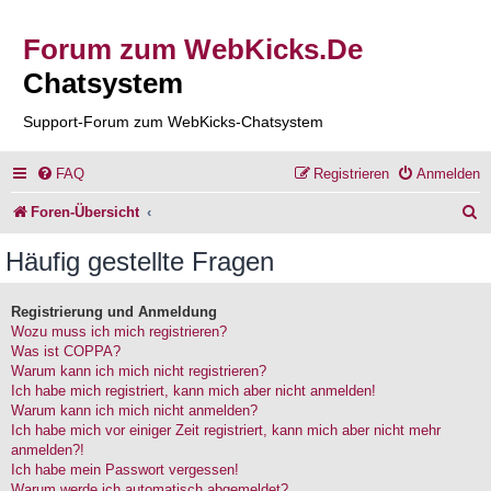
Forum zum WebKicks.De
Chatsystem
Support-Forum zum WebKicks-Chatsystem
FAQ
Registrieren
Anmelden
S
Foren-Übersicht
u
Häufig gestellte Fragen
c
h
Registrierung und Anmeldung
Wozu muss ich mich registrieren?
e
Was ist COPPA?
Warum kann ich mich nicht registrieren?
Ich habe mich registriert, kann mich aber nicht anmelden!
Warum kann ich mich nicht anmelden?
Ich habe mich vor einiger Zeit registriert, kann mich aber nicht mehr
anmelden?!
Ich habe mein Passwort vergessen!
Warum werde ich automatisch abgemeldet?