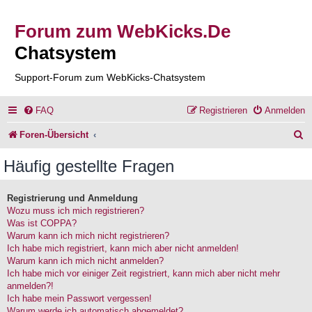
Forum zum WebKicks.De
Chatsystem
Support-Forum zum WebKicks-Chatsystem
FAQ
Registrieren
Anmelden
S
Foren-Übersicht
u
Häufig gestellte Fragen
c
h
Registrierung und Anmeldung
Wozu muss ich mich registrieren?
e
Was ist COPPA?
Warum kann ich mich nicht registrieren?
Ich habe mich registriert, kann mich aber nicht anmelden!
Warum kann ich mich nicht anmelden?
Ich habe mich vor einiger Zeit registriert, kann mich aber nicht mehr
anmelden?!
Ich habe mein Passwort vergessen!
Warum werde ich automatisch abgemeldet?