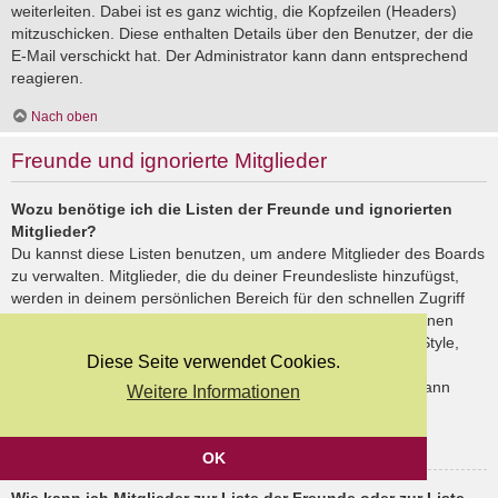
weiterleiten. Dabei ist es ganz wichtig, die Kopfzeilen (Headers)
mitzuschicken. Diese enthalten Details über den Benutzer, der die
E-Mail verschickt hat. Der Administrator kann dann entsprechend
reagieren.
Nach oben
Freunde und ignorierte Mitglieder
Wozu benötige ich die Listen der Freunde und ignorierten
Mitglieder?
Du kannst diese Listen benutzen, um andere Mitglieder des Boards
zu verwalten. Mitglieder, die du deiner Freundesliste hinzufügst,
werden in deinem persönlichen Bereich für den schnellen Zugriff
aufgelistet. Du siehst dort deren Onlinestatus und kannst ihnen
schnell eine Private Nachricht senden. Abhängig von dem Style,
Diese Seite verwendet Cookies.
den du verwendest, können Beiträge deiner Freunde auch
hervorgehoben sein. Wenn du einen Benutzer ignorierst, dann
Weitere Informationen
siehst du seine Beiträge standardmäßig nicht.
Nach oben
OK