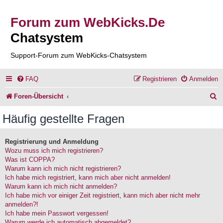
Forum zum WebKicks.De
Chatsystem
Support-Forum zum WebKicks-Chatsystem
FAQ
Registrieren
Anmelden
S
Foren-Übersicht
u
Häufig gestellte Fragen
c
h
Registrierung und Anmeldung
Wozu muss ich mich registrieren?
e
Was ist COPPA?
Warum kann ich mich nicht registrieren?
Ich habe mich registriert, kann mich aber nicht anmelden!
Warum kann ich mich nicht anmelden?
Ich habe mich vor einiger Zeit registriert, kann mich aber nicht mehr
anmelden?!
Ich habe mein Passwort vergessen!
Warum werde ich automatisch abgemeldet?