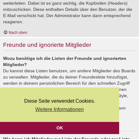
weiterleiten. Dabei ist es ganz wichtig, die Kopfzeilen (Headers)
mitzuschicken. Diese enthalten Details über den Benutzer, der die
E-Mail verschickt hat. Der Administrator kann dann entsprechend
reagieren.
Nach oben
Freunde und ignorierte Mitglieder
Wozu benötige ich die Listen der Freunde und ignorierten
Mitglieder?
Du kannst diese Listen benutzen, um andere Mitglieder des Boards
zu verwalten. Mitglieder, die du deiner Freundesliste hinzufügst,
werden in deinem persönlichen Bereich für den schnellen Zugriff
aufgelistet. Du siehst dort deren Onlinestatus und kannst ihnen
schnell eine Private Nachricht senden. Abhängig von dem Style,
Diese Seite verwendet Cookies.
den du verwendest, können Beiträge deiner Freunde auch
hervorgehoben sein. Wenn du einen Benutzer ignorierst, dann
Weitere Informationen
siehst du seine Beiträge standardmäßig nicht.
Nach oben
OK