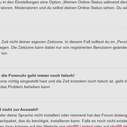
du in den Einstellungen eine Option „Meinen Online-Status während di
tratoren, Moderatoren und du selbst deinen Online-Status sehen. Du wi
Zeit nicht deiner eigenen Zeitzone. In diesem Fall solltest du im „Pers
stlegen. Die Zeitzone kann dabei nur von registrierten Benutzern geände
u tun.
er die Forenuhr geht immer noch falsch!
one richtig eingestellt hast und die Zeit trotzdem noch falsch ist, geht 
er das Problem beheben kann.
 nicht zur Auswahl!
der deine Sprache nicht installiert oder niemand hat das Forum bislang
chpaket, das du benötigst, installieren kann. Falls es noch nicht exist
nen dazu können auf der Website von
phpBB Limited
oder auf
phpBB.d