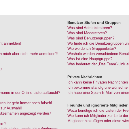
Benutzer-Stufen und Gruppen
Was sind Administratoren?
Was sind Moderatoren?
Was sind Benutzergruppen?
cht anmelden!
Wo finde ich die Benutzergruppen und
Wie werde ich Gruppenleiter?
kann mich aber nicht mehr anmelden?!
Weshalb werden verschiedene Benutze
Was ist eine Hauptgruppe?
Was bedeutet der „Das Team“-Link au
“?
Private Nachrichten
Ich kann keine Privaten Nachrichten
Ich bekomme ständig unerwünschte P
name in der Online-Liste auftaucht?
Ich habe eine Spam-E-Mail von einem
Forenuhr geht immer noch falsch!
Freunde und ignorierte Mitglieder
 zur Auswahl!
Wozu benötige ich die Listen der Fre
nutzernamen angezeigt werden?
Wie kann ich Mitglieder zur Liste der
Mitglieder hinzufügen oder diese wie
ern?
ink klicke, werde ich aufgefordert,