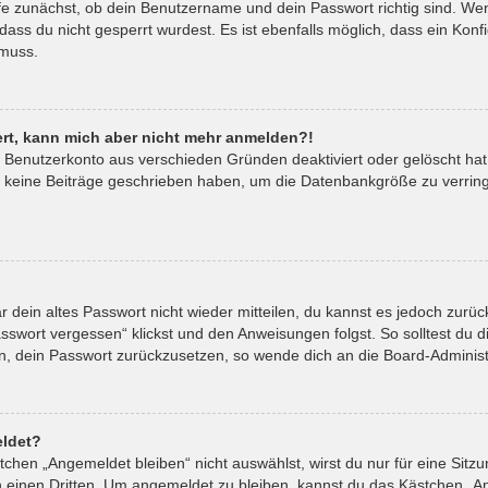
fe zunächst, ob dein Benutzername und dein Passwort richtig sind. Wenn
ass du nicht gesperrt wurdest. Es ist ebenfalls möglich, dass ein Kon
 muss.
riert, kann mich aber nicht mehr anmelden?!
in Benutzerkonto aus verschieden Gründen deaktiviert oder gelöscht ha
t keine Beiträge geschrieben haben, um die Datenbankgröße zu verringe
ar dein altes Passwort nicht wieder mitteilen, du kannst es jedoch zur
sswort vergessen“ klickst und den Anweisungen folgst. So solltest du 
ein, dein Passwort zurückzusetzen, so wende dich an die Board-Administ
ldet?
hen „Angemeldet bleiben“ nicht auswählst, wirst du nur für eine Sitz
 einen Dritten. Um angemeldet zu bleiben, kannst du das Kästchen „