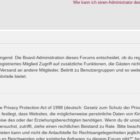
Wie kann ich einen Administrator de
wingend. Die Board-Administration dieses Forums entscheidet, ob du reg
registriertes Mitglied Zugriff auf zusätzliche Funktionen, die Gästen ni
l-Versand an andere Mitglieder, Beitritt zu Benutzergruppen und so wei
orteile bietet.
 Privacy Protection Act of 1998 (deutsch: Gesetz zum Schutz der Priv
 festlegt, dass Websites, die möglicherweise persönliche Daten von Ki
se des oder der Erziehungsberechtigten benötigen. Wenn du dir unsiche
versuchst, zutrifft, ziehe einen rechtlichen Beistand zu Rate. Bitte bea
ten kann und nicht die Anlaufstelle für Rechtsangelegenheiten jeglicher
ls es Beschwerden oder juristische Anfragen zu diesem Forum gibt?“ b