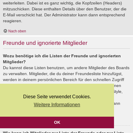
weiterleiten. Dabei ist es ganz wichtig, die Kopfzeilen (Headers)
mitzuschicken. Diese enthalten Details über den Benutzer, der die
E-Mail verschickt hat. Der Administrator kann dann entsprechend
reagieren.
Nach oben
Freunde und ignorierte Mitglieder
Wozu benötige ich die Listen der Freunde und ignorierten
Mitglieder?
Du kannst diese Listen benutzen, um andere Mitglieder des Boards
zu verwalten. Mitglieder, die du deiner Freundesliste hinzufügst,
werden in deinem persönlichen Bereich für den schnellen Zugriff
aufgelistet. Du siehst dort deren Onlinestatus und kannst ihnen
schnell eine Private Nachricht senden. Abhängig von dem Style,
Diese Seite verwendet Cookies.
den du verwendest, können Beiträge deiner Freunde auch
hervorgehoben sein. Wenn du einen Benutzer ignorierst, dann
Weitere Informationen
siehst du seine Beiträge standardmäßig nicht.
Nach oben
OK