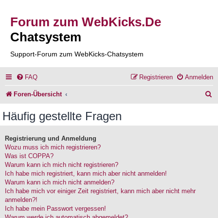
Forum zum WebKicks.De
Chatsystem
Support-Forum zum WebKicks-Chatsystem
FAQ
Registrieren
Anmelden
S
Foren-Übersicht
u
Häufig gestellte Fragen
c
h
Registrierung und Anmeldung
Wozu muss ich mich registrieren?
e
Was ist COPPA?
Warum kann ich mich nicht registrieren?
Ich habe mich registriert, kann mich aber nicht anmelden!
Warum kann ich mich nicht anmelden?
Ich habe mich vor einiger Zeit registriert, kann mich aber nicht mehr
anmelden?!
Ich habe mein Passwort vergessen!
Warum werde ich automatisch abgemeldet?