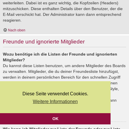
weiterleiten. Dabei ist es ganz wichtig, die Kopfzeilen (Headers)
mitzuschicken. Diese enthalten Details über den Benutzer, der die
E-Mail verschickt hat. Der Administrator kann dann entsprechend
reagieren.
Nach oben
Freunde und ignorierte Mitglieder
Wozu benötige ich die Listen der Freunde und ignorierten
Mitglieder?
Du kannst diese Listen benutzen, um andere Mitglieder des Boards
zu verwalten. Mitglieder, die du deiner Freundesliste hinzufügst,
werden in deinem persönlichen Bereich für den schnellen Zugriff
aufgelistet. Du siehst dort deren Onlinestatus und kannst ihnen
schnell eine Private Nachricht senden. Abhängig von dem Style,
Diese Seite verwendet Cookies.
den du verwendest, können Beiträge deiner Freunde auch
hervorgehoben sein. Wenn du einen Benutzer ignorierst, dann
Weitere Informationen
siehst du seine Beiträge standardmäßig nicht.
Nach oben
OK