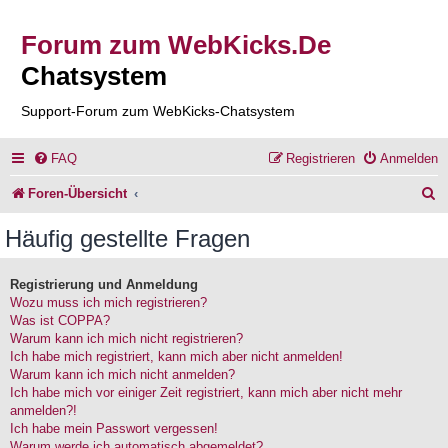
Forum zum WebKicks.De
Chatsystem
Support-Forum zum WebKicks-Chatsystem
FAQ
Registrieren
Anmelden
S
Foren-Übersicht
u
Häufig gestellte Fragen
c
h
Registrierung und Anmeldung
Wozu muss ich mich registrieren?
e
Was ist COPPA?
Warum kann ich mich nicht registrieren?
Ich habe mich registriert, kann mich aber nicht anmelden!
Warum kann ich mich nicht anmelden?
Ich habe mich vor einiger Zeit registriert, kann mich aber nicht mehr
anmelden?!
Ich habe mein Passwort vergessen!
Warum werde ich automatisch abgemeldet?