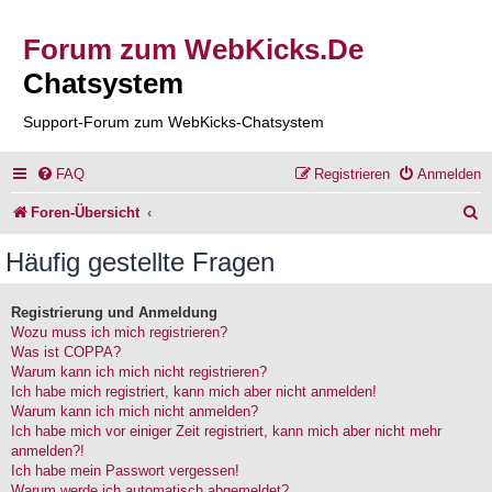
Forum zum WebKicks.De
Chatsystem
Support-Forum zum WebKicks-Chatsystem
FAQ
Registrieren
Anmelden
S
Foren-Übersicht
u
Häufig gestellte Fragen
c
h
Registrierung und Anmeldung
Wozu muss ich mich registrieren?
e
Was ist COPPA?
Warum kann ich mich nicht registrieren?
Ich habe mich registriert, kann mich aber nicht anmelden!
Warum kann ich mich nicht anmelden?
Ich habe mich vor einiger Zeit registriert, kann mich aber nicht mehr
anmelden?!
Ich habe mein Passwort vergessen!
Warum werde ich automatisch abgemeldet?