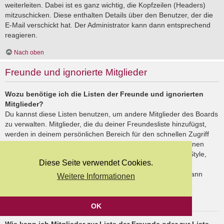
weiterleiten. Dabei ist es ganz wichtig, die Kopfzeilen (Headers)
mitzuschicken. Diese enthalten Details über den Benutzer, der die
E-Mail verschickt hat. Der Administrator kann dann entsprechend
reagieren.
Nach oben
Freunde und ignorierte Mitglieder
Wozu benötige ich die Listen der Freunde und ignorierten
Mitglieder?
Du kannst diese Listen benutzen, um andere Mitglieder des Boards
zu verwalten. Mitglieder, die du deiner Freundesliste hinzufügst,
werden in deinem persönlichen Bereich für den schnellen Zugriff
aufgelistet. Du siehst dort deren Onlinestatus und kannst ihnen
schnell eine Private Nachricht senden. Abhängig von dem Style,
Diese Seite verwendet Cookies.
den du verwendest, können Beiträge deiner Freunde auch
hervorgehoben sein. Wenn du einen Benutzer ignorierst, dann
Weitere Informationen
siehst du seine Beiträge standardmäßig nicht.
Nach oben
OK