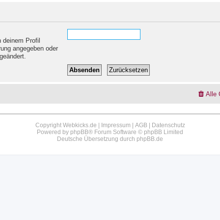
 deinem Profil
ierung angegeben oder
geändert.
Alle
Copyright Webkicks.de |
Impressum
|
AGB
|
Datenschutz
Powered by
phpBB
® Forum Software © phpBB Limited
Deutsche Übersetzung durch
phpBB.de