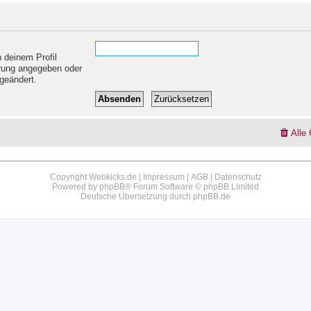
 deinem Profil
ierung angegeben oder
geändert.
Alle
Copyright Webkicks.de |
Impressum
|
AGB
|
Datenschutz
Powered by
phpBB
® Forum Software © phpBB Limited
Deutsche Übersetzung durch
phpBB.de