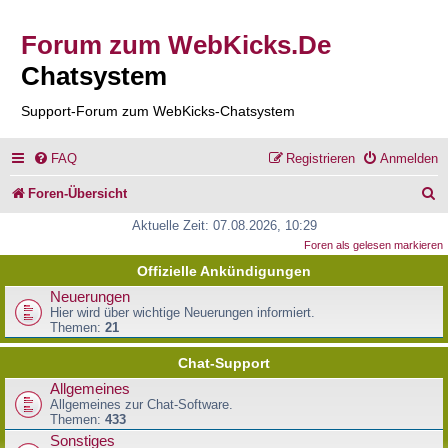
Forum zum WebKicks.De
Chatsystem
Support-Forum zum WebKicks-Chatsystem
FAQ
Registrieren
Anmelden
S
Foren-Übersicht
u
Aktuelle Zeit: 07.08.2026, 10:29
Foren als gelesen markieren
c
Offizielle Ankündigungen
h
Neuerungen
e
Hier wird über wichtige Neuerungen informiert.
Themen:
21
Chat-Support
Allgemeines
Allgemeines zur Chat-Software.
Themen:
433
Sonstiges