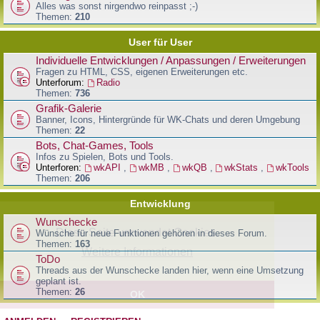
Alles was sonst nirgendwo reinpasst ;-)
Themen:
210
User für User
Individuelle Entwicklungen / Anpassungen / Erweiterungen
Fragen zu HTML, CSS, eigenen Erweiterungen etc.
Unterforum:
Radio
Themen:
736
Grafik-Galerie
Banner, Icons, Hintergründe für WK-Chats und deren Umgebung
Themen:
22
Bots, Chat-Games, Tools
Infos zu Spielen, Bots und Tools.
Unterforen:
wkAPI
,
wkMB
,
wkQB
,
wkStats
,
wkTools
Themen:
206
Entwicklung
Wunschecke
Diese Seite verwendet Cookies.
Wünsche für neue Funktionen gehören in dieses Forum.
Themen:
163
Weitere Informationen
ToDo
Threads aus der Wunschecke landen hier, wenn eine Umsetzung
geplant ist.
Themen:
26
OK