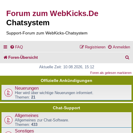
Forum zum WebKicks.De
Chatsystem
Support-Forum zum WebKicks-Chatsystem
FAQ
Registrieren
Anmelden
S
Foren-Übersicht
u
Aktuelle Zeit: 10.08.2026, 15:12
Foren als gelesen markieren
c
Offizielle Ankündigungen
h
Neuerungen
e
Hier wird über wichtige Neuerungen informiert.
Themen:
21
Chat-Support
Allgemeines
Allgemeines zur Chat-Software.
Themen:
433
Sonstiges