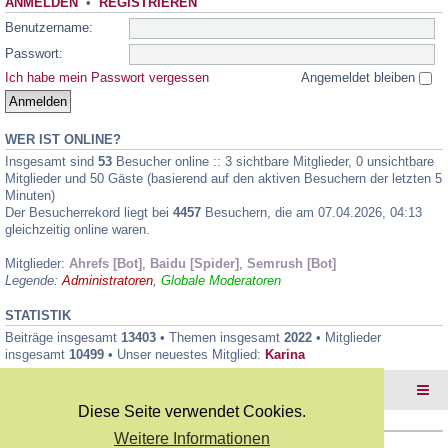
ANMELDEN
•
REGISTRIEREN
Benutzername:
Passwort:
Ich habe mein Passwort vergessen
Angemeldet bleiben
WER IST ONLINE?
Insgesamt sind
53
Besucher online :: 3 sichtbare Mitglieder, 0 unsichtbare
Mitglieder und 50 Gäste (basierend auf den aktiven Besuchern der letzten 5
Minuten)
Der Besucherrekord liegt bei
4457
Besuchern, die am 07.04.2026, 04:13
gleichzeitig online waren.
Mitglieder:
Ahrefs [Bot]
,
Baidu [Spider]
,
Semrush [Bot]
Legende:
Administratoren
,
Globale Moderatoren
STATISTIK
Beiträge insgesamt
13403
• Themen insgesamt
2022
• Mitglieder
insgesamt
10499
• Unser neuestes Mitglied:
Karina
Foren-Übersicht
Diese Seite verwendet Cookies.
Weitere Informationen