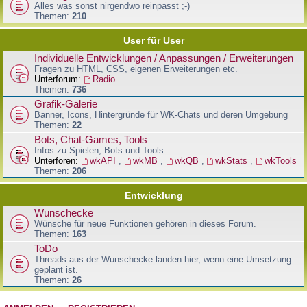
Alles was sonst nirgendwo reinpasst ;-)
Themen:
210
User für User
Individuelle Entwicklungen / Anpassungen / Erweiterungen
Fragen zu HTML, CSS, eigenen Erweiterungen etc.
Unterforum:
Radio
Themen:
736
Grafik-Galerie
Banner, Icons, Hintergründe für WK-Chats und deren Umgebung
Themen:
22
Bots, Chat-Games, Tools
Infos zu Spielen, Bots und Tools.
Unterforen:
wkAPI
,
wkMB
,
wkQB
,
wkStats
,
wkTools
Themen:
206
Entwicklung
Wunschecke
Wünsche für neue Funktionen gehören in dieses Forum.
Themen:
163
ToDo
Threads aus der Wunschecke landen hier, wenn eine Umsetzung
geplant ist.
Themen:
26