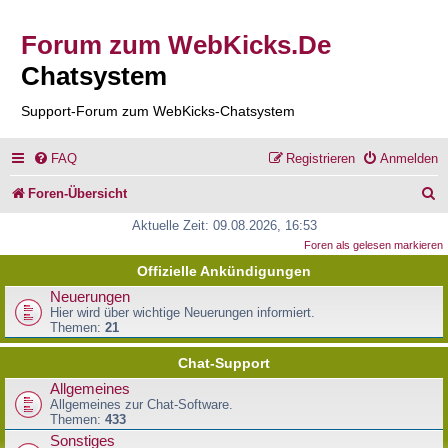
Forum zum WebKicks.De
Chatsystem
Support-Forum zum WebKicks-Chatsystem
FAQ
Registrieren
Anmelden
S
Foren-Übersicht
u
Aktuelle Zeit: 09.08.2026, 16:53
Foren als gelesen markieren
c
Offizielle Ankündigungen
h
Neuerungen
e
Hier wird über wichtige Neuerungen informiert.
Themen:
21
Chat-Support
Allgemeines
Allgemeines zur Chat-Software.
Themen:
433
Sonstiges