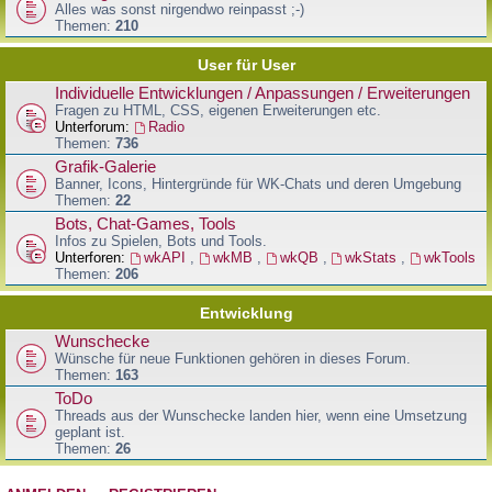
Alles was sonst nirgendwo reinpasst ;-)
Themen:
210
User für User
Individuelle Entwicklungen / Anpassungen / Erweiterungen
Fragen zu HTML, CSS, eigenen Erweiterungen etc.
Unterforum:
Radio
Themen:
736
Grafik-Galerie
Banner, Icons, Hintergründe für WK-Chats und deren Umgebung
Themen:
22
Bots, Chat-Games, Tools
Infos zu Spielen, Bots und Tools.
Unterforen:
wkAPI
,
wkMB
,
wkQB
,
wkStats
,
wkTools
Themen:
206
Entwicklung
Wunschecke
Wünsche für neue Funktionen gehören in dieses Forum.
Themen:
163
ToDo
Threads aus der Wunschecke landen hier, wenn eine Umsetzung
geplant ist.
Themen:
26