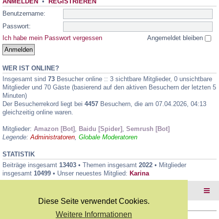
ANMELDEN
•
REGISTRIEREN
Benutzername:
Passwort:
Ich habe mein Passwort vergessen
Angemeldet bleiben
WER IST ONLINE?
Insgesamt sind
73
Besucher online :: 3 sichtbare Mitglieder, 0 unsichtbare
Mitglieder und 70 Gäste (basierend auf den aktiven Besuchern der letzten 5
Minuten)
Der Besucherrekord liegt bei
4457
Besuchern, die am 07.04.2026, 04:13
gleichzeitig online waren.
Mitglieder:
Amazon [Bot]
,
Baidu [Spider]
,
Semrush [Bot]
Legende:
Administratoren
,
Globale Moderatoren
STATISTIK
Beiträge insgesamt
13403
• Themen insgesamt
2022
• Mitglieder
insgesamt
10499
• Unser neuestes Mitglied:
Karina
Foren-Übersicht
Diese Seite verwendet Cookies.
Weitere Informationen