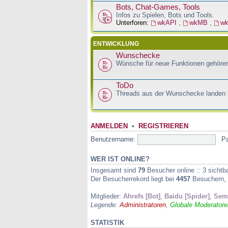
Bots, Chat-Games, Tools
Infos zu Spielen, Bots und Tools.
Unterforen:
wkAPI
,
wkMB
,
w
ENTWICKLUNG
Wunschecke
Wünsche für neue Funktionen gehören
ToDo
Threads aus der Wunschecke landen h
ANMELDEN
•
REGISTRIEREN
Benutzername:
P
WER IST ONLINE?
Insgesamt sind
79
Besucher online :: 3 sichtb
Der Besucherrekord liegt bei
4457
Besuchern, d
Mitglieder:
Ahrefs [Bot]
,
Baidu [Spider]
,
Semr
Legende:
Administratoren
,
Globale Moderatore
STATISTIK