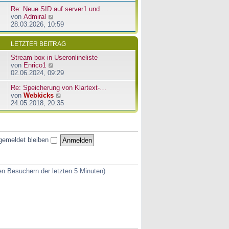
u
e
a
Re: Neue SID auf server1 und …
e
r
g
N
von
Admiral
s
B
e
28.03.2026, 10:59
t
e
u
e
i
e
r
t
LETZTER BEITRAG
s
B
r
t
e
a
Stream box in Useronlineliste
e
i
g
N
von
Enrico1
r
t
e
02.06.2024, 09:29
B
r
u
e
a
Re: Speicherung von Klartext-…
e
i
g
N
von
Webkicks
s
t
e
24.05.2018, 20:35
t
r
u
e
a
e
r
g
s
B
t
e
gemeldet bleiben
e
i
r
t
B
r
e
a
ven Besuchern der letzten 5 Minuten)
i
g
t
r
a
g