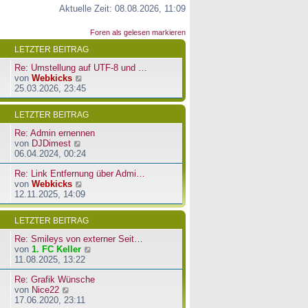
Aktuelle Zeit: 08.08.2026, 11:09
Foren als gelesen markieren
LETZTER BEITRAG
Re: Umstellung auf UTF-8 und …
N
von
Webkicks
e
25.03.2026, 23:45
u
e
LETZTER BEITRAG
s
t
Re: Admin ernennen
e
N
von
DJDimest
r
e
06.04.2024, 00:24
B
u
e
Re: Link Entfernung über Admi…
e
i
N
von
Webkicks
s
t
e
12.11.2025, 14:09
t
r
u
e
a
e
r
LETZTER BEITRAG
g
s
B
t
e
Re: Smileys von externer Seit…
e
i
N
von
1. FC Keller
r
t
e
11.08.2025, 13:22
B
r
u
e
a
Re: Grafik Wünsche
e
i
g
N
von
Nice22
s
t
e
17.06.2020, 23:11
t
r