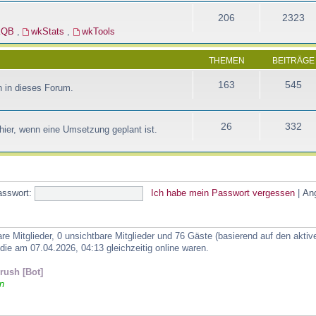
206
2323
kQB
,
wkStats
,
wkTools
THEMEN
BEITRÄGE
163
545
 in dieses Forum.
26
332
ier, wenn eine Umsetzung geplant ist.
asswort:
Ich habe mein Passwort vergessen
|
An
are Mitglieder, 0 unsichtbare Mitglieder und 76 Gäste (basierend auf den akti
ie am 07.04.2026, 04:13 gleichzeitig online waren.
ush [Bot]
n