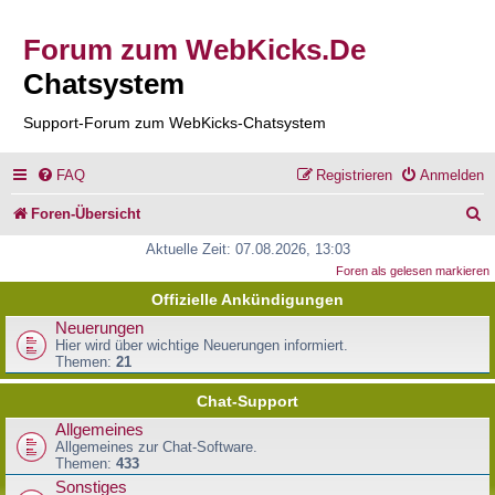
Forum zum WebKicks.De
Chatsystem
Support-Forum zum WebKicks-Chatsystem
FAQ
Registrieren
Anmelden
S
Foren-Übersicht
u
Aktuelle Zeit: 07.08.2026, 13:03
Foren als gelesen markieren
c
Offizielle Ankündigungen
h
Neuerungen
e
Hier wird über wichtige Neuerungen informiert.
Themen:
21
Chat-Support
Allgemeines
Allgemeines zur Chat-Software.
Themen:
433
Sonstiges