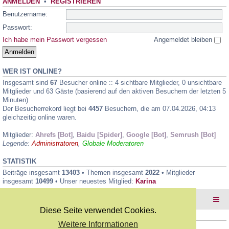
ANMELDEN
•
REGISTRIEREN
Benutzername:
Passwort:
Ich habe mein Passwort vergessen
Angemeldet bleiben
WER IST ONLINE?
Insgesamt sind
67
Besucher online :: 4 sichtbare Mitglieder, 0 unsichtbare
Mitglieder und 63 Gäste (basierend auf den aktiven Besuchern der letzten 5
Minuten)
Der Besucherrekord liegt bei
4457
Besuchern, die am 07.04.2026, 04:13
gleichzeitig online waren.
Mitglieder:
Ahrefs [Bot]
,
Baidu [Spider]
,
Google [Bot]
,
Semrush [Bot]
Legende:
Administratoren
,
Globale Moderatoren
STATISTIK
Beiträge insgesamt
13403
• Themen insgesamt
2022
• Mitglieder
insgesamt
10499
• Unser neuestes Mitglied:
Karina
Foren-Übersicht
Diese Seite verwendet Cookies.
Weitere Informationen