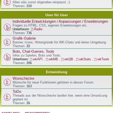
Alles was sonst nirgendwo reinpasst ;-)
Themen:
210
User für User
Individuelle Entwicklungen / Anpassungen / Erweiterungen
Fragen zu HTML, CSS, eigenen Erweiterungen etc.
Unterforum:
Radio
Themen:
736
Grafik-Galerie
Banner, Icons, Hintergründe für WK-Chats und deren Umgebung
Themen:
22
Bots, Chat-Games, Tools
Infos zu Spielen, Bots und Tools.
Unterforen:
wkAPI
,
wkMB
,
wkQB
,
wkStats
,
wkTools
Themen:
206
Entwicklung
Wunschecke
Wünsche für neue Funktionen gehören in dieses Forum.
Themen:
163
ToDo
Threads aus der Wunschecke landen hier, wenn eine Umsetzung
geplant ist.
Themen:
26