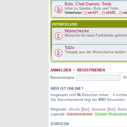
Bots, Chat-Games, Tools
Infos zu Spielen, Bots und Tools.
Unterforen:
wkAPI
,
wkMB
,
w
ENTWICKLUNG
Wunschecke
Wünsche für neue Funktionen gehören
ToDo
Threads aus der Wunschecke landen h
ANMELDEN
•
REGISTRIEREN
Benutzername:
P
WER IST ONLINE?
Insgesamt sind
46
Besucher online :: 4 sichtb
Der Besucherrekord liegt bei
4457
Besuchern, d
Mitglieder:
Ahrefs [Bot]
,
Amazon [Bot]
,
Baidu
Legende:
Administratoren
,
Globale Moderatore
STATISTIK