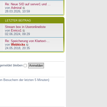
u
e
a
Re: Neue SID auf server1 und …
e
r
g
N
von
Admiral
s
B
e
28.03.2026, 10:59
t
e
u
e
i
e
r
t
LETZTER BEITRAG
s
B
r
t
e
a
Stream box in Useronlineliste
e
i
g
N
von
Enrico1
r
t
e
02.06.2024, 09:29
B
r
u
e
a
Re: Speicherung von Klartext-…
e
i
g
N
von
Webkicks
s
t
e
24.05.2018, 20:35
t
r
u
e
a
e
r
g
s
B
t
e
gemeldet bleiben
e
i
r
t
B
r
e
a
ven Besuchern der letzten 5 Minuten)
i
g
t
r
a
g