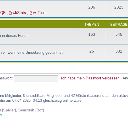
206
2323
kQB
,
wkStats
,
wkTools
THEMEN
BEITRÄGE
163
545
 in dieses Forum.
26
332
ier, wenn eine Umsetzung geplant ist.
asswort:
Ich habe mein Passwort vergessen
|
An
are Mitglieder, 0 unsichtbare Mitglieder und 42 Gäste (basierend auf den akti
ie am 07.04.2026, 04:13 gleichzeitig online waren.
 [Spider]
,
Semrush [Bot]
n