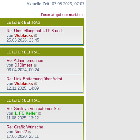
Aktuelle Zeit: 07.08.2026, 07:07
Foren als gelesen markieren
LETZTER BEITRAG
Re: Umstellung auf UTF-8 und …
N
von
Webkicks
e
25.03.2026, 23:45
u
e
LETZTER BEITRAG
s
t
Re: Admin ernennen
e
N
von
DJDimest
r
e
06.04.2024, 00:24
B
u
e
Re: Link Entfernung über Admi…
e
i
N
von
Webkicks
s
t
e
12.11.2025, 14:09
t
r
u
e
a
e
r
LETZTER BEITRAG
g
s
B
t
e
Re: Smileys von externer Seit…
e
i
N
von
1. FC Keller
r
t
e
11.08.2025, 13:22
B
r
u
e
a
Re: Grafik Wünsche
e
i
g
N
von
Nice22
s
t
e
17.06.2020, 23:11
t
r