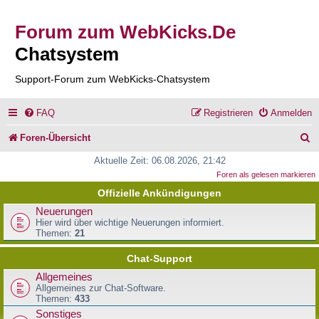
Forum zum WebKicks.De
Chatsystem
Support-Forum zum WebKicks-Chatsystem
FAQ
Registrieren
Anmelden
S
Foren-Übersicht
u
Aktuelle Zeit: 06.08.2026, 21:42
Foren als gelesen markieren
c
Offizielle Ankündigungen
h
Neuerungen
e
Hier wird über wichtige Neuerungen informiert.
Themen:
21
Chat-Support
Allgemeines
Allgemeines zur Chat-Software.
Themen:
433
Sonstiges