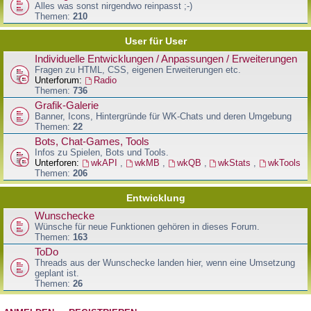
Alles was sonst nirgendwo reinpasst ;-)
Themen:
210
User für User
Individuelle Entwicklungen / Anpassungen / Erweiterungen
Fragen zu HTML, CSS, eigenen Erweiterungen etc.
Unterforum:
Radio
Themen:
736
Grafik-Galerie
Banner, Icons, Hintergründe für WK-Chats und deren Umgebung
Themen:
22
Bots, Chat-Games, Tools
Infos zu Spielen, Bots und Tools.
Unterforen:
wkAPI
,
wkMB
,
wkQB
,
wkStats
,
wkTools
Themen:
206
Entwicklung
Wunschecke
Wünsche für neue Funktionen gehören in dieses Forum.
Themen:
163
ToDo
Threads aus der Wunschecke landen hier, wenn eine Umsetzung
geplant ist.
Themen:
26