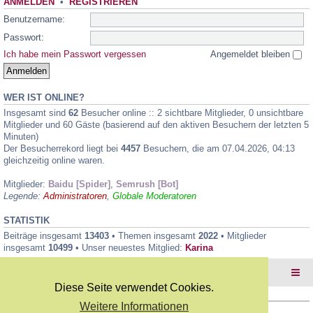
ANMELDEN
•
REGISTRIEREN
Benutzername:
Passwort:
Ich habe mein Passwort vergessen
Angemeldet bleiben
WER IST ONLINE?
Insgesamt sind
62
Besucher online :: 2 sichtbare Mitglieder, 0 unsichtbare
Mitglieder und 60 Gäste (basierend auf den aktiven Besuchern der letzten 5
Minuten)
Der Besucherrekord liegt bei
4457
Besuchern, die am 07.04.2026, 04:13
gleichzeitig online waren.
Mitglieder:
Baidu [Spider]
,
Semrush [Bot]
Legende:
Administratoren
,
Globale Moderatoren
STATISTIK
Beiträge insgesamt
13403
• Themen insgesamt
2022
• Mitglieder
insgesamt
10499
• Unser neuestes Mitglied:
Karina
Foren-Übersicht
Diese Seite verwendet Cookies.
Weitere Informationen