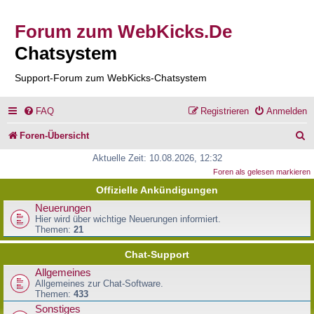
Forum zum WebKicks.De
Chatsystem
Support-Forum zum WebKicks-Chatsystem
FAQ
Registrieren
Anmelden
S
Foren-Übersicht
u
Aktuelle Zeit: 10.08.2026, 12:32
Foren als gelesen markieren
c
Offizielle Ankündigungen
h
Neuerungen
e
Hier wird über wichtige Neuerungen informiert.
Themen:
21
Chat-Support
Allgemeines
Allgemeines zur Chat-Software.
Themen:
433
Sonstiges