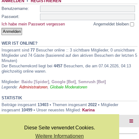
ANMELDEN
•
REGISTRIEREN
Benutzername:
Passwort:
Ich habe mein Passwort vergessen
Angemeldet bleiben
WER IST ONLINE?
Insgesamt sind
77
Besucher online :: 3 sichtbare Mitglieder, 0 unsichtbare
Mitglieder und 74 Gäste (basierend auf den aktiven Besuchern der letzten 5
Minuten)
Der Besucherrekord liegt bei
4457
Besuchern, die am 07.04.2026, 04:13
gleichzeitig online waren.
Mitglieder:
Baidu [Spider]
,
Google [Bot]
,
Semrush [Bot]
Legende:
Administratoren
,
Globale Moderatoren
STATISTIK
Beiträge insgesamt
13403
• Themen insgesamt
2022
• Mitglieder
insgesamt
10499
• Unser neuestes Mitglied:
Karina
Foren-Übersicht
Diese Seite verwendet Cookies.
Weitere Informationen