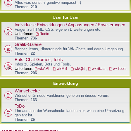
Alles was sonst nirgendwo reinpasst ;-)
Themen:
210
User für User
Individuelle Entwicklungen / Anpassungen / Erweiterungen
Fragen zu HTML, CSS, eigenen Erweiterungen etc.
Unterforum:
Radio
Themen:
736
Grafik-Galerie
Banner, Icons, Hintergründe für WK-Chats und deren Umgebung
Themen:
22
Bots, Chat-Games, Tools
Infos zu Spielen, Bots und Tools.
Unterforen:
wkAPI
,
wkMB
,
wkQB
,
wkStats
,
wkTools
Themen:
206
Entwicklung
Wunschecke
Wünsche für neue Funktionen gehören in dieses Forum.
Themen:
163
ToDo
Threads aus der Wunschecke landen hier, wenn eine Umsetzung
geplant ist.
Themen:
26