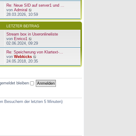
u
e
a
Re: Neue SID auf server1 und …
e
r
g
N
von
Admiral
s
B
e
28.03.2026, 10:59
t
e
u
e
i
e
r
t
LETZTER BEITRAG
s
B
r
t
e
a
Stream box in Useronlineliste
e
i
g
N
von
Enrico1
r
t
e
02.06.2024, 09:29
B
r
u
e
a
Re: Speicherung von Klartext-…
e
i
g
N
von
Webkicks
s
t
e
24.05.2018, 20:35
t
r
u
e
a
e
r
g
s
B
t
e
gemeldet bleiben
e
i
r
t
B
r
e
a
ven Besuchern der letzten 5 Minuten)
i
g
t
r
a
g