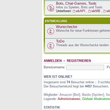
Bots, Chat-Games, Tools
Infos zu Spielen, Bots und Tools.
Unterforen:
wkAPI
,
wkMB
,
w
ENTWICKLUNG
Wunschecke
Wünsche für neue Funktionen gehören
ToDo
Threads aus der Wunschecke landen h
ANMELDEN
•
REGISTRIEREN
Benutzername:
P
WER IST ONLINE?
Insgesamt sind
74
Besucher online :: 3 sichtb
Der Besucherrekord liegt bei
4457
Besuchern, d
Mitglieder:
Amazon [Bot]
,
Baidu [Spider]
,
Se
Legende:
Administratoren
,
Globale Moderatore
STATISTIK