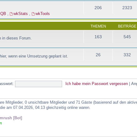
206
2323
kQB
,
wkStats
,
wkTools
THEMEN
BEITRÄGE
163
545
 in dieses Forum.
26
332
ier, wenn eine Umsetzung geplant ist.
asswort:
Ich habe mein Passwort vergessen
|
An
are Mitglieder, 0 unsichtbare Mitglieder und 71 Gäste (basierend auf den akti
ie am 07.04.2026, 04:13 gleichzeitig online waren.
mrush [Bot]
n