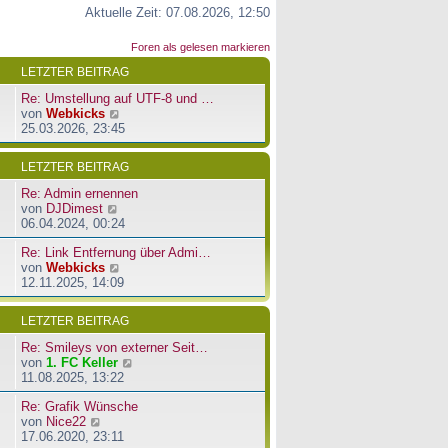
Aktuelle Zeit: 07.08.2026, 12:50
Foren als gelesen markieren
LETZTER BEITRAG
Re: Umstellung auf UTF-8 und …
N
von
Webkicks
e
25.03.2026, 23:45
u
e
LETZTER BEITRAG
s
t
Re: Admin ernennen
e
N
von
DJDimest
r
e
06.04.2024, 00:24
B
u
e
Re: Link Entfernung über Admi…
e
i
N
von
Webkicks
s
t
e
12.11.2025, 14:09
t
r
u
e
a
e
r
LETZTER BEITRAG
g
s
B
t
e
Re: Smileys von externer Seit…
e
i
N
von
1. FC Keller
r
t
e
11.08.2025, 13:22
B
r
u
e
a
Re: Grafik Wünsche
e
i
g
N
von
Nice22
s
t
e
17.06.2020, 23:11
t
r