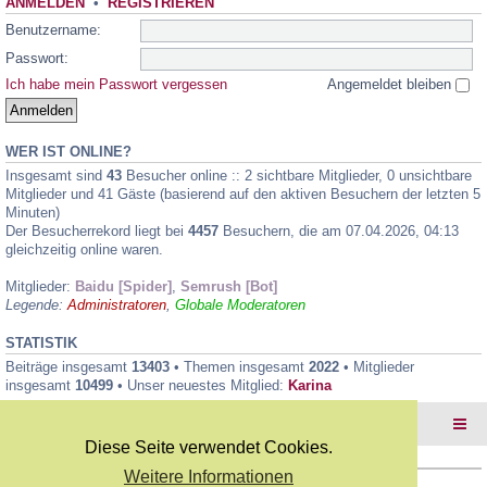
ANMELDEN
•
REGISTRIEREN
Benutzername:
Passwort:
Ich habe mein Passwort vergessen
Angemeldet bleiben
WER IST ONLINE?
Insgesamt sind
43
Besucher online :: 2 sichtbare Mitglieder, 0 unsichtbare
Mitglieder und 41 Gäste (basierend auf den aktiven Besuchern der letzten 5
Minuten)
Der Besucherrekord liegt bei
4457
Besuchern, die am 07.04.2026, 04:13
gleichzeitig online waren.
Mitglieder:
Baidu [Spider]
,
Semrush [Bot]
Legende:
Administratoren
,
Globale Moderatoren
STATISTIK
Beiträge insgesamt
13403
• Themen insgesamt
2022
• Mitglieder
insgesamt
10499
• Unser neuestes Mitglied:
Karina
Foren-Übersicht
Diese Seite verwendet Cookies.
Weitere Informationen