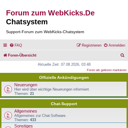
Forum zum WebKicks.De
Chatsystem
Support-Forum zum WebKicks-Chatsystem
FAQ
Registrieren
Anmelden
S
Foren-Übersicht
u
Aktuelle Zeit: 07.08.2026, 03:48
Foren als gelesen markieren
c
Offizielle Ankündigungen
h
Neuerungen
e
Hier wird über wichtige Neuerungen informiert.
Themen:
21
Chat-Support
Allgemeines
Allgemeines zur Chat-Software.
Themen:
433
Sonstiges