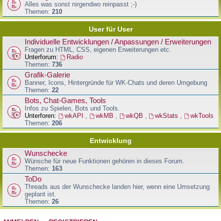
Alles was sonst nirgendwo reinpasst ;-)
Themen:
210
User für User
Individuelle Entwicklungen / Anpassungen / Erweiterungen
Fragen zu HTML, CSS, eigenen Erweiterungen etc.
Unterforum:
Radio
Themen:
736
Grafik-Galerie
Banner, Icons, Hintergründe für WK-Chats und deren Umgebung
Themen:
22
Bots, Chat-Games, Tools
Infos zu Spielen, Bots und Tools.
Unterforen:
wkAPI
,
wkMB
,
wkQB
,
wkStats
,
wkTools
Themen:
206
Entwicklung
Wunschecke
Wünsche für neue Funktionen gehören in dieses Forum.
Themen:
163
ToDo
Threads aus der Wunschecke landen hier, wenn eine Umsetzung
geplant ist.
Themen:
26