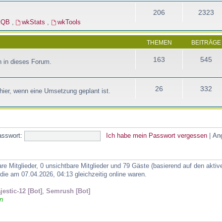
206
2323
kQB
,
wkStats
,
wkTools
THEMEN
BEITRÄGE
163
545
 in dieses Forum.
26
332
ier, wenn eine Umsetzung geplant ist.
asswort:
Ich habe mein Passwort vergessen
|
An
are Mitglieder, 0 unsichtbare Mitglieder und 79 Gäste (basierend auf den akti
ie am 07.04.2026, 04:13 gleichzeitig online waren.
jestic-12 [Bot]
,
Semrush [Bot]
n