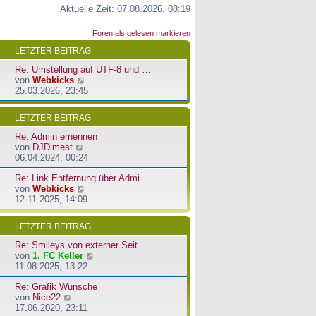
Aktuelle Zeit: 07.08.2026, 08:19
Foren als gelesen markieren
LETZTER BEITRAG
Re: Umstellung auf UTF-8 und …
N
von
Webkicks
e
25.03.2026, 23:45
u
e
LETZTER BEITRAG
s
t
Re: Admin ernennen
e
N
von
DJDimest
r
e
06.04.2024, 00:24
B
u
e
Re: Link Entfernung über Admi…
e
i
N
von
Webkicks
s
t
e
12.11.2025, 14:09
t
r
u
e
a
e
r
LETZTER BEITRAG
g
s
B
t
e
Re: Smileys von externer Seit…
e
i
N
von
1. FC Keller
r
t
e
11.08.2025, 13:22
B
r
u
e
a
Re: Grafik Wünsche
e
i
g
N
von
Nice22
s
t
e
17.06.2020, 23:11
t
r