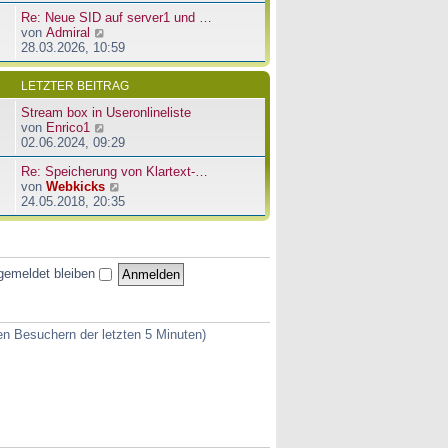
u
e
a
Re: Neue SID auf server1 und …
e
r
g
N
von
Admiral
s
B
e
28.03.2026, 10:59
t
e
u
e
i
e
r
t
LETZTER BEITRAG
s
B
r
t
e
a
Stream box in Useronlineliste
e
i
g
N
von
Enrico1
r
t
e
02.06.2024, 09:29
B
r
u
e
a
Re: Speicherung von Klartext-…
e
i
g
N
von
Webkicks
s
t
e
24.05.2018, 20:35
t
r
u
e
a
e
r
g
s
B
t
e
gemeldet bleiben
e
i
r
t
B
r
e
a
ven Besuchern der letzten 5 Minuten)
i
g
t
r
a
g