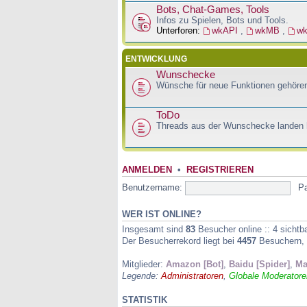
Bots, Chat-Games, Tools
Infos zu Spielen, Bots und Tools.
Unterforen:
wkAPI
,
wkMB
,
w
ENTWICKLUNG
Wunschecke
Wünsche für neue Funktionen gehören
ToDo
Threads aus der Wunschecke landen h
ANMELDEN
•
REGISTRIEREN
Benutzername:
P
WER IST ONLINE?
Insgesamt sind
83
Besucher online :: 4 sichtb
Der Besucherrekord liegt bei
4457
Besuchern, d
Mitglieder:
Amazon [Bot]
,
Baidu [Spider]
,
Ma
Legende:
Administratoren
,
Globale Moderatore
STATISTIK