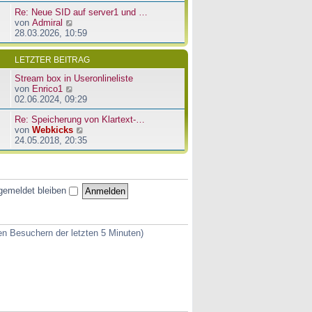
u
e
a
Re: Neue SID auf server1 und …
e
r
g
N
von
Admiral
s
B
e
28.03.2026, 10:59
t
e
u
e
i
e
r
t
LETZTER BEITRAG
s
B
r
t
e
a
Stream box in Useronlineliste
e
i
g
N
von
Enrico1
r
t
e
02.06.2024, 09:29
B
r
u
e
a
Re: Speicherung von Klartext-…
e
i
g
N
von
Webkicks
s
t
e
24.05.2018, 20:35
t
r
u
e
a
e
r
g
s
B
t
e
gemeldet bleiben
e
i
r
t
B
r
e
a
ven Besuchern der letzten 5 Minuten)
i
g
t
r
a
g