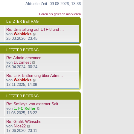
Aktuelle Zeit: 09.08.2026, 13:36
Foren als gelesen markieren
LETZTER BEITRAG
Re: Umstellung auf UTF-8 und …
N
von
Webkicks
e
25.03.2026, 23:45
u
e
LETZTER BEITRAG
s
t
Re: Admin ernennen
e
N
von
DJDimest
r
e
06.04.2024, 00:24
B
u
e
Re: Link Entfernung über Admi…
e
i
N
von
Webkicks
s
t
e
12.11.2025, 14:09
t
r
u
e
a
e
r
LETZTER BEITRAG
g
s
B
t
e
Re: Smileys von externer Seit…
e
i
N
von
1. FC Keller
r
t
e
11.08.2025, 13:22
B
r
u
e
a
Re: Grafik Wünsche
e
i
g
N
von
Nice22
s
t
e
17.06.2020, 23:11
t
r