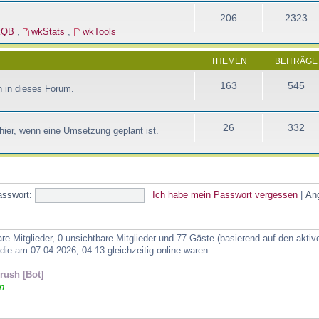
206
2323
kQB
,
wkStats
,
wkTools
THEMEN
BEITRÄGE
163
545
 in dieses Forum.
26
332
ier, wenn eine Umsetzung geplant ist.
asswort:
Ich habe mein Passwort vergessen
|
An
are Mitglieder, 0 unsichtbare Mitglieder und 77 Gäste (basierend auf den akti
ie am 07.04.2026, 04:13 gleichzeitig online waren.
ush [Bot]
n