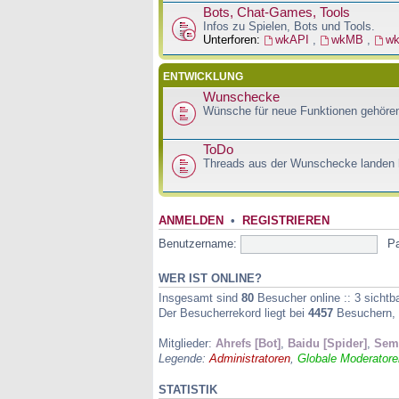
Bots, Chat-Games, Tools
Infos zu Spielen, Bots und Tools.
Unterforen:
wkAPI
,
wkMB
,
w
ENTWICKLUNG
Wunschecke
Wünsche für neue Funktionen gehören
ToDo
Threads aus der Wunschecke landen h
ANMELDEN
•
REGISTRIEREN
Benutzername:
P
WER IST ONLINE?
Insgesamt sind
80
Besucher online :: 3 sichtb
Der Besucherrekord liegt bei
4457
Besuchern, d
Mitglieder:
Ahrefs [Bot]
,
Baidu [Spider]
,
Semr
Legende:
Administratoren
,
Globale Moderatore
STATISTIK