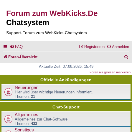
Forum zum WebKicks.De
Chatsystem
Support-Forum zum WebKicks-Chatsystem
FAQ
Registrieren
Anmelden
S
Foren-Übersicht
u
Aktuelle Zeit: 07.08.2026, 15:49
Foren als gelesen markieren
c
Offizielle Ankündigungen
h
Neuerungen
e
Hier wird über wichtige Neuerungen informiert.
Themen:
21
Chat-Support
Allgemeines
Allgemeines zur Chat-Software.
Themen:
433
Sonstiges