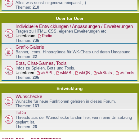
Alles was sonst nirgendwo reinpasst ;-)
Themen:
210
User für User
Individuelle Entwicklungen / Anpassungen / Erweiterungen
Fragen zu HTML, CSS, eigenen Erweiterungen etc.
Unterforum:
Radio
Themen:
736
Grafik-Galerie
Banner, Icons, Hintergründe für WK-Chats und deren Umgebung
Themen:
22
Bots, Chat-Games, Tools
Infos zu Spielen, Bots und Tools.
Unterforen:
wkAPI
,
wkMB
,
wkQB
,
wkStats
,
wkTools
Themen:
206
Entwicklung
Wunschecke
Wünsche für neue Funktionen gehören in dieses Forum.
Themen:
163
ToDo
Threads aus der Wunschecke landen hier, wenn eine Umsetzung
geplant ist.
Themen:
26