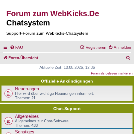
Forum zum WebKicks.De
Chatsystem
Support-Forum zum WebKicks-Chatsystem
FAQ
Registrieren
Anmelden
S
Foren-Übersicht
u
Aktuelle Zeit: 10.08.2026, 12:36
Foren als gelesen markieren
c
Offizielle Ankündigungen
h
Neuerungen
e
Hier wird über wichtige Neuerungen informiert.
Themen:
21
Chat-Support
Allgemeines
Allgemeines zur Chat-Software.
Themen:
433
Sonstiges