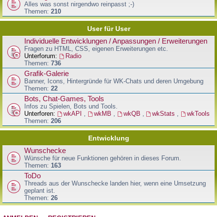
Alles was sonst nirgendwo reinpasst ;-)
Themen:
210
User für User
Individuelle Entwicklungen / Anpassungen / Erweiterungen
Fragen zu HTML, CSS, eigenen Erweiterungen etc.
Unterforum:
Radio
Themen:
736
Grafik-Galerie
Banner, Icons, Hintergründe für WK-Chats und deren Umgebung
Themen:
22
Bots, Chat-Games, Tools
Infos zu Spielen, Bots und Tools.
Unterforen:
wkAPI
,
wkMB
,
wkQB
,
wkStats
,
wkTools
Themen:
206
Entwicklung
Wunschecke
Wünsche für neue Funktionen gehören in dieses Forum.
Themen:
163
ToDo
Threads aus der Wunschecke landen hier, wenn eine Umsetzung
geplant ist.
Themen:
26