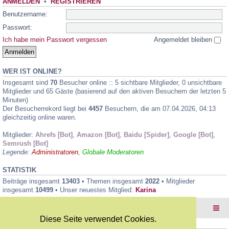
ANMELDEN
•
REGISTRIEREN
Benutzername:
Passwort:
Ich habe mein Passwort vergessen
Angemeldet bleiben
WER IST ONLINE?
Insgesamt sind
70
Besucher online :: 5 sichtbare Mitglieder, 0 unsichtbare
Mitglieder und 65 Gäste (basierend auf den aktiven Besuchern der letzten 5
Minuten)
Der Besucherrekord liegt bei
4457
Besuchern, die am 07.04.2026, 04:13
gleichzeitig online waren.
Mitglieder:
Ahrefs [Bot]
,
Amazon [Bot]
,
Baidu [Spider]
,
Google [Bot]
,
Semrush [Bot]
Legende:
Administratoren
,
Globale Moderatoren
STATISTIK
Beiträge insgesamt
13403
• Themen insgesamt
2022
• Mitglieder
insgesamt
10499
• Unser neuestes Mitglied:
Karina
Foren-Übersicht
Diese Seite verwendet Cookies.