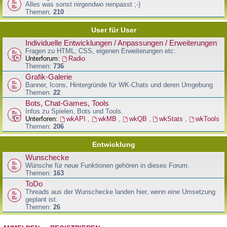
Alles was sonst nirgendwo reinpasst ;-)
Themen:
210
User für User
Individuelle Entwicklungen / Anpassungen / Erweiterungen
Fragen zu HTML, CSS, eigenen Erweiterungen etc.
Unterforum:
Radio
Themen:
736
Grafik-Galerie
Banner, Icons, Hintergründe für WK-Chats und deren Umgebung
Themen:
22
Bots, Chat-Games, Tools
Infos zu Spielen, Bots und Tools.
Unterforen:
wkAPI
,
wkMB
,
wkQB
,
wkStats
,
wkTools
Themen:
206
Entwicklung
Wunschecke
Wünsche für neue Funktionen gehören in dieses Forum.
Themen:
163
ToDo
Threads aus der Wunschecke landen hier, wenn eine Umsetzung
geplant ist.
Themen:
26