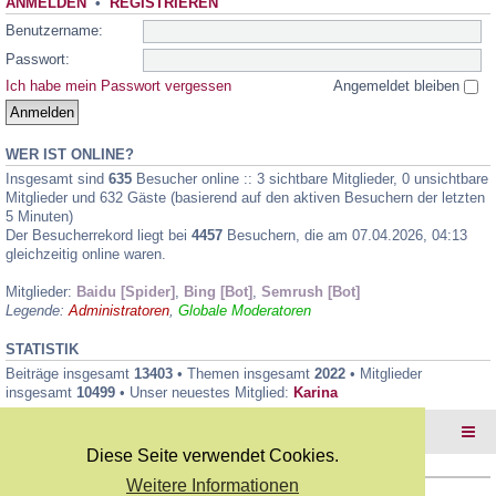
ANMELDEN
•
REGISTRIEREN
Benutzername:
Passwort:
Ich habe mein Passwort vergessen
Angemeldet bleiben
WER IST ONLINE?
Insgesamt sind
635
Besucher online :: 3 sichtbare Mitglieder, 0 unsichtbare
Mitglieder und 632 Gäste (basierend auf den aktiven Besuchern der letzten
5 Minuten)
Der Besucherrekord liegt bei
4457
Besuchern, die am 07.04.2026, 04:13
gleichzeitig online waren.
Mitglieder:
Baidu [Spider]
,
Bing [Bot]
,
Semrush [Bot]
Legende:
Administratoren
,
Globale Moderatoren
STATISTIK
Beiträge insgesamt
13403
• Themen insgesamt
2022
• Mitglieder
insgesamt
10499
• Unser neuestes Mitglied:
Karina
Foren-Übersicht
Diese Seite verwendet Cookies.
Weitere Informationen