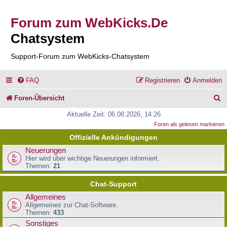
Forum zum WebKicks.De
Chatsystem
Support-Forum zum WebKicks-Chatsystem
FAQ
Registrieren
Anmelden
S
Foren-Übersicht
u
Aktuelle Zeit: 06.08.2026, 14:26
Foren als gelesen markieren
c
Offizielle Ankündigungen
h
Neuerungen
e
Hier wird über wichtige Neuerungen informiert.
Themen:
21
Chat-Support
Allgemeines
Allgemeines zur Chat-Software.
Themen:
433
Sonstiges