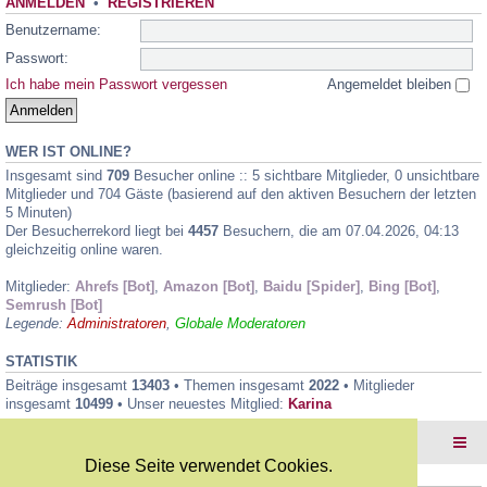
ANMELDEN
•
REGISTRIEREN
Benutzername:
Passwort:
Ich habe mein Passwort vergessen
Angemeldet bleiben
WER IST ONLINE?
Insgesamt sind
709
Besucher online :: 5 sichtbare Mitglieder, 0 unsichtbare
Mitglieder und 704 Gäste (basierend auf den aktiven Besuchern der letzten
5 Minuten)
Der Besucherrekord liegt bei
4457
Besuchern, die am 07.04.2026, 04:13
gleichzeitig online waren.
Mitglieder:
Ahrefs [Bot]
,
Amazon [Bot]
,
Baidu [Spider]
,
Bing [Bot]
,
Semrush [Bot]
Legende:
Administratoren
,
Globale Moderatoren
STATISTIK
Beiträge insgesamt
13403
• Themen insgesamt
2022
• Mitglieder
insgesamt
10499
• Unser neuestes Mitglied:
Karina
Foren-Übersicht
Diese Seite verwendet Cookies.