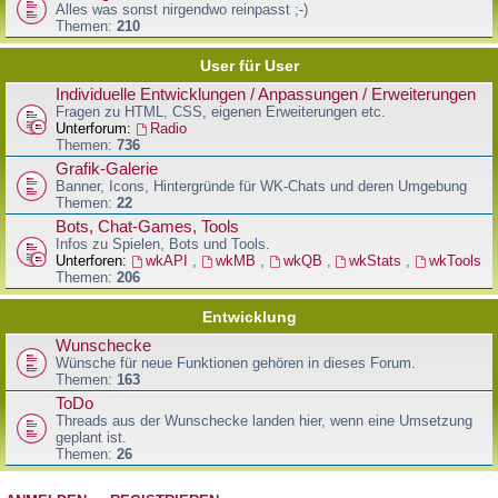
Alles was sonst nirgendwo reinpasst ;-)
Themen:
210
User für User
Individuelle Entwicklungen / Anpassungen / Erweiterungen
Fragen zu HTML, CSS, eigenen Erweiterungen etc.
Unterforum:
Radio
Themen:
736
Grafik-Galerie
Banner, Icons, Hintergründe für WK-Chats und deren Umgebung
Themen:
22
Bots, Chat-Games, Tools
Infos zu Spielen, Bots und Tools.
Unterforen:
wkAPI
,
wkMB
,
wkQB
,
wkStats
,
wkTools
Themen:
206
Entwicklung
Wunschecke
Wünsche für neue Funktionen gehören in dieses Forum.
Themen:
163
ToDo
Threads aus der Wunschecke landen hier, wenn eine Umsetzung
geplant ist.
Themen:
26