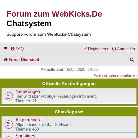
Forum zum WebKicks.De
Chatsystem
Support-Forum zum WebKicks-Chatsystem
FAQ
Registrieren
Anmelden
S
Foren-Übersicht
u
Aktuelle Zeit: 06.08.2026, 14:36
Foren als gelesen markieren
c
Offizielle Ankündigungen
h
Neuerungen
e
Hier wird über wichtige Neuerungen informiert.
Themen:
21
Chat-Support
Allgemeines
Allgemeines zur Chat-Software.
Themen:
433
Sonstiges