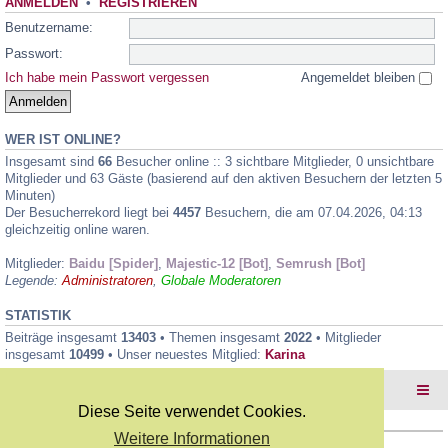
ANMELDEN
•
REGISTRIEREN
Benutzername:
Passwort:
Ich habe mein Passwort vergessen
Angemeldet bleiben
WER IST ONLINE?
Insgesamt sind
66
Besucher online :: 3 sichtbare Mitglieder, 0 unsichtbare
Mitglieder und 63 Gäste (basierend auf den aktiven Besuchern der letzten 5
Minuten)
Der Besucherrekord liegt bei
4457
Besuchern, die am 07.04.2026, 04:13
gleichzeitig online waren.
Mitglieder:
Baidu [Spider]
,
Majestic-12 [Bot]
,
Semrush [Bot]
Legende:
Administratoren
,
Globale Moderatoren
STATISTIK
Beiträge insgesamt
13403
• Themen insgesamt
2022
• Mitglieder
insgesamt
10499
• Unser neuestes Mitglied:
Karina
Foren-Übersicht
Diese Seite verwendet Cookies.
Weitere Informationen