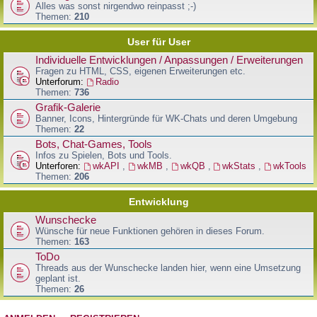
Alles was sonst nirgendwo reinpasst ;-)
Themen:
210
User für User
Individuelle Entwicklungen / Anpassungen / Erweiterungen
Fragen zu HTML, CSS, eigenen Erweiterungen etc.
Unterforum:
Radio
Themen:
736
Grafik-Galerie
Banner, Icons, Hintergründe für WK-Chats und deren Umgebung
Themen:
22
Bots, Chat-Games, Tools
Infos zu Spielen, Bots und Tools.
Unterforen:
wkAPI
,
wkMB
,
wkQB
,
wkStats
,
wkTools
Themen:
206
Entwicklung
Wunschecke
Wünsche für neue Funktionen gehören in dieses Forum.
Themen:
163
ToDo
Threads aus der Wunschecke landen hier, wenn eine Umsetzung
geplant ist.
Themen:
26