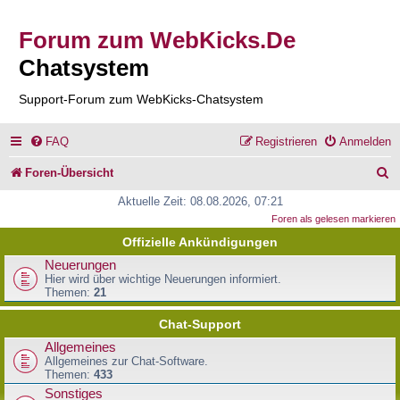
Forum zum WebKicks.De
Chatsystem
Support-Forum zum WebKicks-Chatsystem
FAQ
Registrieren
Anmelden
S
Foren-Übersicht
u
Aktuelle Zeit: 08.08.2026, 07:21
Foren als gelesen markieren
c
Offizielle Ankündigungen
h
Neuerungen
e
Hier wird über wichtige Neuerungen informiert.
Themen:
21
Chat-Support
Allgemeines
Allgemeines zur Chat-Software.
Themen:
433
Sonstiges