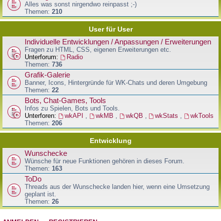
Alles was sonst nirgendwo reinpasst ;-)
Themen:
210
User für User
Individuelle Entwicklungen / Anpassungen / Erweiterungen
Fragen zu HTML, CSS, eigenen Erweiterungen etc.
Unterforum:
Radio
Themen:
736
Grafik-Galerie
Banner, Icons, Hintergründe für WK-Chats und deren Umgebung
Themen:
22
Bots, Chat-Games, Tools
Infos zu Spielen, Bots und Tools.
Unterforen:
wkAPI
,
wkMB
,
wkQB
,
wkStats
,
wkTools
Themen:
206
Entwicklung
Wunschecke
Wünsche für neue Funktionen gehören in dieses Forum.
Themen:
163
ToDo
Threads aus der Wunschecke landen hier, wenn eine Umsetzung
geplant ist.
Themen:
26