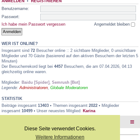
ANMELDEN
•
REGISTRIEREN
Benutzername:
Passwort:
Ich habe mein Passwort vergessen
Angemeldet bleiben
WER IST ONLINE?
Insgesamt sind
72
Besucher online :: 2 sichtbare Mitglieder, 0 unsichtbare
Mitglieder und 70 Gäste (basierend auf den aktiven Besuchern der letzten 5
Minuten)
Der Besucherrekord liegt bei
4457
Besuchern, die am 07.04.2026, 04:13
gleichzeitig online waren.
Mitglieder:
Baidu [Spider]
,
Semrush [Bot]
Legende:
Administratoren
,
Globale Moderatoren
STATISTIK
Beiträge insgesamt
13403
• Themen insgesamt
2022
• Mitglieder
insgesamt
10499
• Unser neuestes Mitglied:
Karina
Foren-Übersicht
Diese Seite verwendet Cookies.
Weitere Informationen