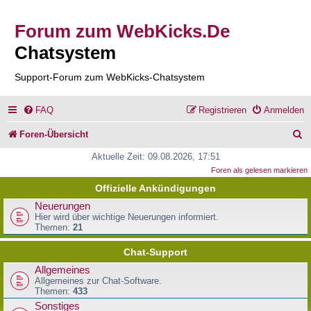
Forum zum WebKicks.De
Chatsystem
Support-Forum zum WebKicks-Chatsystem
FAQ
Registrieren
Anmelden
S
Foren-Übersicht
u
Aktuelle Zeit: 09.08.2026, 17:51
Foren als gelesen markieren
c
Offizielle Ankündigungen
h
Neuerungen
e
Hier wird über wichtige Neuerungen informiert.
Themen:
21
Chat-Support
Allgemeines
Allgemeines zur Chat-Software.
Themen:
433
Sonstiges