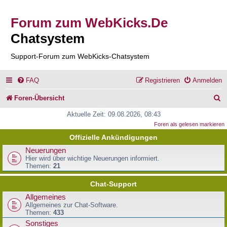
Forum zum WebKicks.De
Chatsystem
Support-Forum zum WebKicks-Chatsystem
FAQ
Registrieren
Anmelden
S
Foren-Übersicht
u
Aktuelle Zeit: 09.08.2026, 08:43
Foren als gelesen markieren
c
Offizielle Ankündigungen
h
Neuerungen
e
Hier wird über wichtige Neuerungen informiert.
Themen:
21
Chat-Support
Allgemeines
Allgemeines zur Chat-Software.
Themen:
433
Sonstiges