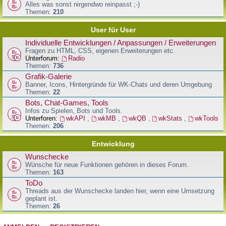
Alles was sonst nirgendwo reinpasst ;-)
Themen:
210
User für User
Individuelle Entwicklungen / Anpassungen / Erweiterungen
Fragen zu HTML, CSS, eigenen Erweiterungen etc.
Unterforum:
Radio
Themen:
736
Grafik-Galerie
Banner, Icons, Hintergründe für WK-Chats und deren Umgebung
Themen:
22
Bots, Chat-Games, Tools
Infos zu Spielen, Bots und Tools.
Unterforen:
wkAPI
,
wkMB
,
wkQB
,
wkStats
,
wkTools
Themen:
206
Entwicklung
Wunschecke
Wünsche für neue Funktionen gehören in dieses Forum.
Themen:
163
ToDo
Threads aus der Wunschecke landen hier, wenn eine Umsetzung
geplant ist.
Themen:
26