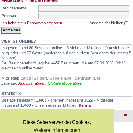
ANMELDEN
•
REGISTRIEREN
Benutzername:
Passwort:
Ich habe mein Passwort vergessen
Angemeldet bleiben
WER IST ONLINE?
Insgesamt sind
80
Besucher online :: 3 sichtbare Mitglieder, 0 unsichtbare
Mitglieder und 77 Gäste (basierend auf den aktiven Besuchern der letzten 5
Minuten)
Der Besucherrekord liegt bei
4457
Besuchern, die am 07.04.2026, 04:13
gleichzeitig online waren.
Mitglieder:
Baidu [Spider]
,
Google [Bot]
,
Semrush [Bot]
Legende:
Administratoren
,
Globale Moderatoren
STATISTIK
Beiträge insgesamt
13403
• Themen insgesamt
2022
• Mitglieder
insgesamt
10499
• Unser neuestes Mitglied:
Karina
Foren-Übersicht
Diese Seite verwendet Cookies.
Weitere Informationen