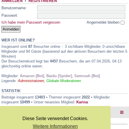
ANMELDEN
•
REGISTRIEREN
Benutzername:
Passwort:
Ich habe mein Passwort vergessen
Angemeldet bleiben
WER IST ONLINE?
Insgesamt sind
87
Besucher online :: 3 sichtbare Mitglieder, 0 unsichtbare
Mitglieder und 84 Gäste (basierend auf den aktiven Besuchern der letzten 5
Minuten)
Der Besucherrekord liegt bei
4457
Besuchern, die am 07.04.2026, 04:13
gleichzeitig online waren.
Mitglieder:
Amazon [Bot]
,
Baidu [Spider]
,
Semrush [Bot]
Legende:
Administratoren
,
Globale Moderatoren
STATISTIK
Beiträge insgesamt
13403
• Themen insgesamt
2022
• Mitglieder
insgesamt
10499
• Unser neuestes Mitglied:
Karina
Foren-Übersicht
Diese Seite verwendet Cookies.
Weitere Informationen