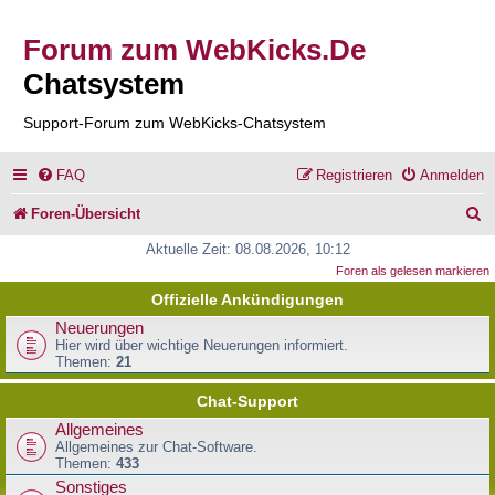
Forum zum WebKicks.De
Chatsystem
Support-Forum zum WebKicks-Chatsystem
FAQ
Registrieren
Anmelden
S
Foren-Übersicht
u
Aktuelle Zeit: 08.08.2026, 10:12
Foren als gelesen markieren
c
Offizielle Ankündigungen
h
Neuerungen
e
Hier wird über wichtige Neuerungen informiert.
Themen:
21
Chat-Support
Allgemeines
Allgemeines zur Chat-Software.
Themen:
433
Sonstiges