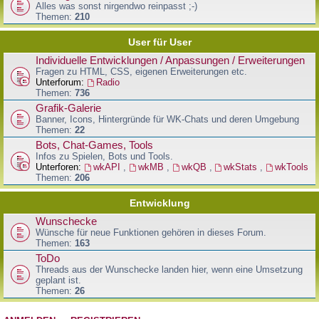
Alles was sonst nirgendwo reinpasst ;-)
Themen:
210
User für User
Individuelle Entwicklungen / Anpassungen / Erweiterungen
Fragen zu HTML, CSS, eigenen Erweiterungen etc.
Unterforum:
Radio
Themen:
736
Grafik-Galerie
Banner, Icons, Hintergründe für WK-Chats und deren Umgebung
Themen:
22
Bots, Chat-Games, Tools
Infos zu Spielen, Bots und Tools.
Unterforen:
wkAPI
,
wkMB
,
wkQB
,
wkStats
,
wkTools
Themen:
206
Entwicklung
Wunschecke
Wünsche für neue Funktionen gehören in dieses Forum.
Themen:
163
ToDo
Threads aus der Wunschecke landen hier, wenn eine Umsetzung
geplant ist.
Themen:
26