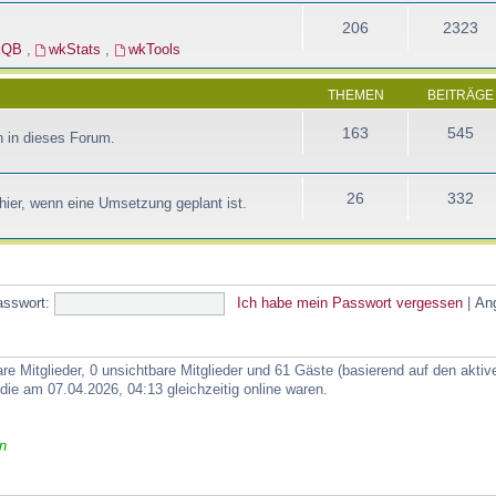
206
2323
kQB
,
wkStats
,
wkTools
THEMEN
BEITRÄGE
163
545
 in dieses Forum.
26
332
ier, wenn eine Umsetzung geplant ist.
asswort:
Ich habe mein Passwort vergessen
|
An
are Mitglieder, 0 unsichtbare Mitglieder und 61 Gäste (basierend auf den akti
ie am 07.04.2026, 04:13 gleichzeitig online waren.
n