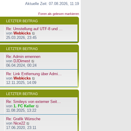
Aktuelle Zeit: 07.08.2026, 11:19
Foren als gelesen markieren
LETZTER BEITRAG
Re: Umstellung auf UTF-8 und …
N
von
Webkicks
e
25.03.2026, 23:45
u
e
LETZTER BEITRAG
s
t
Re: Admin ernennen
e
N
von
DJDimest
r
e
06.04.2024, 00:24
B
u
e
Re: Link Entfernung über Admi…
e
i
N
von
Webkicks
s
t
e
12.11.2025, 14:09
t
r
u
e
a
e
r
LETZTER BEITRAG
g
s
B
t
e
Re: Smileys von externer Seit…
e
i
N
von
1. FC Keller
r
t
e
11.08.2025, 13:22
B
r
u
e
a
Re: Grafik Wünsche
e
i
g
N
von
Nice22
s
t
e
17.06.2020, 23:11
t
r