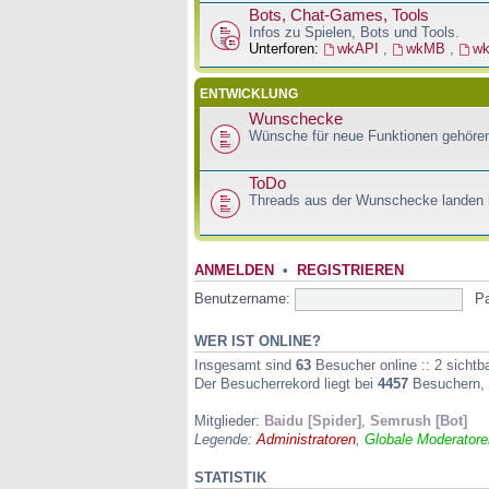
Bots, Chat-Games, Tools
Infos zu Spielen, Bots und Tools.
Unterforen:
wkAPI
,
wkMB
,
w
ENTWICKLUNG
Wunschecke
Wünsche für neue Funktionen gehören
ToDo
Threads aus der Wunschecke landen h
ANMELDEN
•
REGISTRIEREN
Benutzername:
P
WER IST ONLINE?
Insgesamt sind
63
Besucher online :: 2 sichtb
Der Besucherrekord liegt bei
4457
Besuchern, d
Mitglieder:
Baidu [Spider]
,
Semrush [Bot]
Legende:
Administratoren
,
Globale Moderatore
STATISTIK