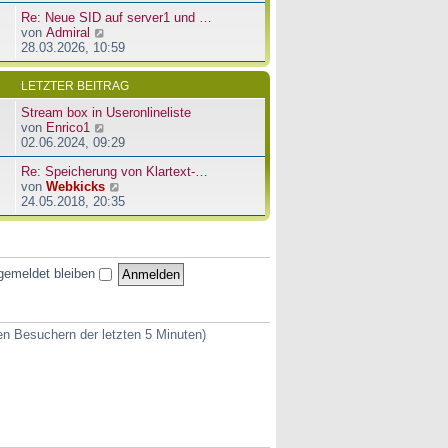
u
e
a
Re: Neue SID auf server1 und …
e
r
g
N
von
Admiral
s
B
e
28.03.2026, 10:59
t
e
u
e
i
e
r
t
LETZTER BEITRAG
s
B
r
t
e
a
Stream box in Useronlineliste
e
i
g
N
von
Enrico1
r
t
e
02.06.2024, 09:29
B
r
u
e
a
Re: Speicherung von Klartext-…
e
i
g
N
von
Webkicks
s
t
e
24.05.2018, 20:35
t
r
u
e
a
e
r
g
s
B
t
e
gemeldet bleiben
e
i
r
t
B
r
e
a
ven Besuchern der letzten 5 Minuten)
i
g
t
r
a
g