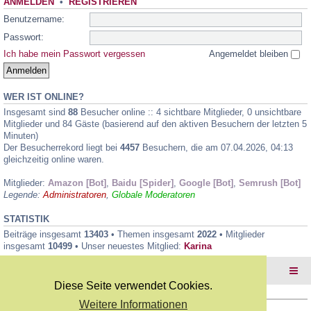
ANMELDEN
•
REGISTRIEREN
Benutzername:
Passwort:
Ich habe mein Passwort vergessen
Angemeldet bleiben
WER IST ONLINE?
Insgesamt sind
88
Besucher online :: 4 sichtbare Mitglieder, 0 unsichtbare
Mitglieder und 84 Gäste (basierend auf den aktiven Besuchern der letzten 5
Minuten)
Der Besucherrekord liegt bei
4457
Besuchern, die am 07.04.2026, 04:13
gleichzeitig online waren.
Mitglieder:
Amazon [Bot]
,
Baidu [Spider]
,
Google [Bot]
,
Semrush [Bot]
Legende:
Administratoren
,
Globale Moderatoren
STATISTIK
Beiträge insgesamt
13403
• Themen insgesamt
2022
• Mitglieder
insgesamt
10499
• Unser neuestes Mitglied:
Karina
Foren-Übersicht
Diese Seite verwendet Cookies.
Weitere Informationen