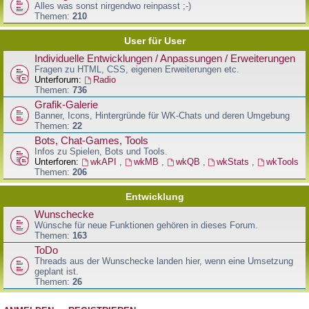
Alles was sonst nirgendwo reinpasst ;-)
Themen:
210
User für User
Individuelle Entwicklungen / Anpassungen / Erweiterungen
Fragen zu HTML, CSS, eigenen Erweiterungen etc.
Unterforum:
Radio
Themen:
736
Grafik-Galerie
Banner, Icons, Hintergründe für WK-Chats und deren Umgebung
Themen:
22
Bots, Chat-Games, Tools
Infos zu Spielen, Bots und Tools.
Unterforen:
wkAPI
,
wkMB
,
wkQB
,
wkStats
,
wkTools
Themen:
206
Entwicklung
Wunschecke
Wünsche für neue Funktionen gehören in dieses Forum.
Themen:
163
ToDo
Threads aus der Wunschecke landen hier, wenn eine Umsetzung
geplant ist.
Themen:
26