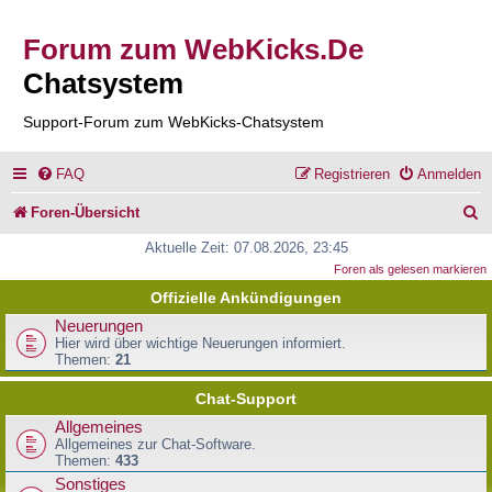
Forum zum WebKicks.De
Chatsystem
Support-Forum zum WebKicks-Chatsystem
FAQ
Registrieren
Anmelden
S
Foren-Übersicht
u
Aktuelle Zeit: 07.08.2026, 23:45
Foren als gelesen markieren
c
Offizielle Ankündigungen
h
Neuerungen
e
Hier wird über wichtige Neuerungen informiert.
Themen:
21
Chat-Support
Allgemeines
Allgemeines zur Chat-Software.
Themen:
433
Sonstiges