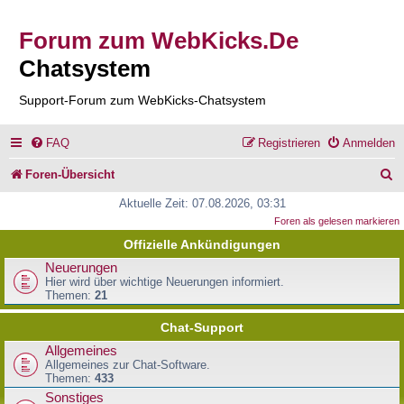
Forum zum WebKicks.De
Chatsystem
Support-Forum zum WebKicks-Chatsystem
FAQ
Registrieren
Anmelden
S
Foren-Übersicht
u
Aktuelle Zeit: 07.08.2026, 03:31
Foren als gelesen markieren
c
Offizielle Ankündigungen
h
Neuerungen
e
Hier wird über wichtige Neuerungen informiert.
Themen:
21
Chat-Support
Allgemeines
Allgemeines zur Chat-Software.
Themen:
433
Sonstiges