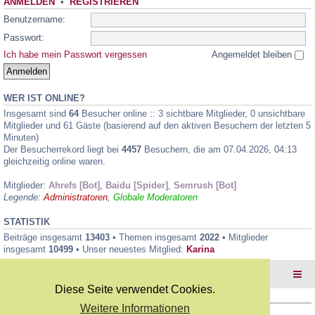
ANMELDEN
•
REGISTRIEREN
Benutzername:
Passwort:
Ich habe mein Passwort vergessen
Angemeldet bleiben
WER IST ONLINE?
Insgesamt sind
64
Besucher online :: 3 sichtbare Mitglieder, 0 unsichtbare
Mitglieder und 61 Gäste (basierend auf den aktiven Besuchern der letzten 5
Minuten)
Der Besucherrekord liegt bei
4457
Besuchern, die am 07.04.2026, 04:13
gleichzeitig online waren.
Mitglieder:
Ahrefs [Bot]
,
Baidu [Spider]
,
Semrush [Bot]
Legende:
Administratoren
,
Globale Moderatoren
STATISTIK
Beiträge insgesamt
13403
• Themen insgesamt
2022
• Mitglieder
insgesamt
10499
• Unser neuestes Mitglied:
Karina
Foren-Übersicht
Diese Seite verwendet Cookies.
Weitere Informationen