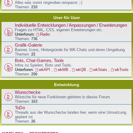
Alles was sonst nirgendwo reinpasst ;-)
Themen:
210
User für User
Individuelle Entwicklungen / Anpassungen / Erweiterungen
Fragen zu HTML, CSS, eigenen Erweiterungen etc.
Unterforum:
Radio
Themen:
736
Grafik-Galerie
Banner, Icons, Hintergründe für WK-Chats und deren Umgebung
Themen:
22
Bots, Chat-Games, Tools
Infos zu Spielen, Bots und Tools.
Unterforen:
wkAPI
,
wkMB
,
wkQB
,
wkStats
,
wkTools
Themen:
206
Entwicklung
Wunschecke
Wünsche für neue Funktionen gehören in dieses Forum.
Themen:
163
ToDo
Threads aus der Wunschecke landen hier, wenn eine Umsetzung
geplant ist.
Themen:
26