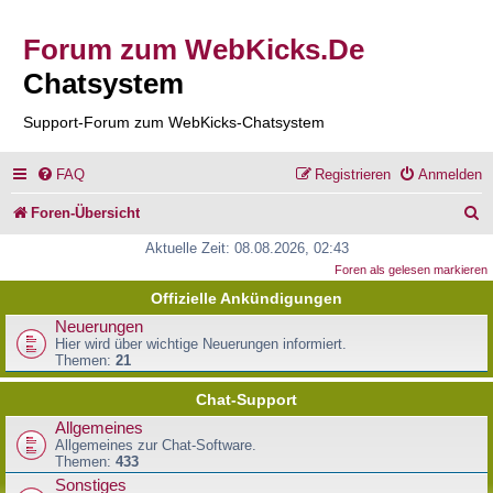
Forum zum WebKicks.De
Chatsystem
Support-Forum zum WebKicks-Chatsystem
FAQ
Registrieren
Anmelden
S
Foren-Übersicht
u
Aktuelle Zeit: 08.08.2026, 02:43
Foren als gelesen markieren
c
Offizielle Ankündigungen
h
Neuerungen
e
Hier wird über wichtige Neuerungen informiert.
Themen:
21
Chat-Support
Allgemeines
Allgemeines zur Chat-Software.
Themen:
433
Sonstiges