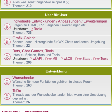
Alles was sonst nirgendwo reinpasst ;-)
Themen:
210
User für User
Individuelle Entwicklungen / Anpassungen / Erweiterungen
Fragen zu HTML, CSS, eigenen Erweiterungen etc.
Unterforum:
Radio
Themen:
736
Grafik-Galerie
Banner, Icons, Hintergründe für WK-Chats und deren Umgebung
Themen:
22
Bots, Chat-Games, Tools
Infos zu Spielen, Bots und Tools.
Unterforen:
wkAPI
,
wkMB
,
wkQB
,
wkStats
,
wkTools
Themen:
206
Entwicklung
Wunschecke
Wünsche für neue Funktionen gehören in dieses Forum.
Themen:
163
ToDo
Threads aus der Wunschecke landen hier, wenn eine Umsetzung
geplant ist.
Themen:
26