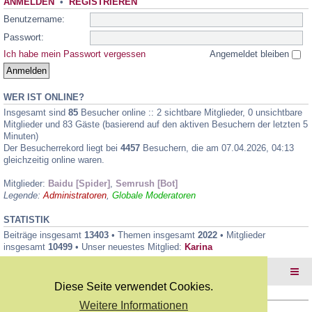
ANMELDEN
•
REGISTRIEREN
Benutzername:
Passwort:
Ich habe mein Passwort vergessen
Angemeldet bleiben
WER IST ONLINE?
Insgesamt sind
85
Besucher online :: 2 sichtbare Mitglieder, 0 unsichtbare
Mitglieder und 83 Gäste (basierend auf den aktiven Besuchern der letzten 5
Minuten)
Der Besucherrekord liegt bei
4457
Besuchern, die am 07.04.2026, 04:13
gleichzeitig online waren.
Mitglieder:
Baidu [Spider]
,
Semrush [Bot]
Legende:
Administratoren
,
Globale Moderatoren
STATISTIK
Beiträge insgesamt
13403
• Themen insgesamt
2022
• Mitglieder
insgesamt
10499
• Unser neuestes Mitglied:
Karina
Foren-Übersicht
Diese Seite verwendet Cookies.
Weitere Informationen