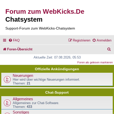
Forum zum WebKicks.De
Chatsystem
Support-Forum zum WebKicks-Chatsystem
FAQ
Registrieren
Anmelden
S
Foren-Übersicht
u
Aktuelle Zeit: 07.08.2026, 05:53
Foren als gelesen markieren
c
Offizielle Ankündigungen
h
Neuerungen
e
Hier wird über wichtige Neuerungen informiert.
Themen:
21
Chat-Support
Allgemeines
Allgemeines zur Chat-Software.
Themen:
433
Sonstiges