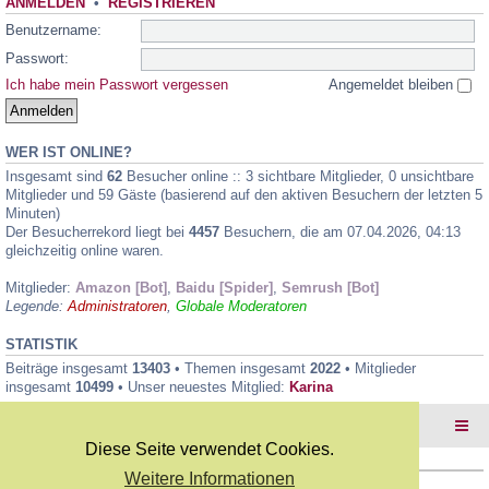
ANMELDEN
•
REGISTRIEREN
Benutzername:
Passwort:
Ich habe mein Passwort vergessen
Angemeldet bleiben
WER IST ONLINE?
Insgesamt sind
62
Besucher online :: 3 sichtbare Mitglieder, 0 unsichtbare
Mitglieder und 59 Gäste (basierend auf den aktiven Besuchern der letzten 5
Minuten)
Der Besucherrekord liegt bei
4457
Besuchern, die am 07.04.2026, 04:13
gleichzeitig online waren.
Mitglieder:
Amazon [Bot]
,
Baidu [Spider]
,
Semrush [Bot]
Legende:
Administratoren
,
Globale Moderatoren
STATISTIK
Beiträge insgesamt
13403
• Themen insgesamt
2022
• Mitglieder
insgesamt
10499
• Unser neuestes Mitglied:
Karina
Foren-Übersicht
Diese Seite verwendet Cookies.
Weitere Informationen