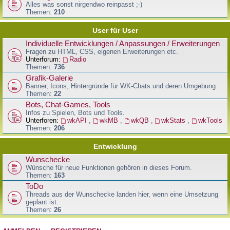
Alles was sonst nirgendwo reinpasst ;-)
Themen:
210
User für User
Individuelle Entwicklungen / Anpassungen / Erweiterungen
Fragen zu HTML, CSS, eigenen Erweiterungen etc.
Unterforum:
Radio
Themen:
736
Grafik-Galerie
Banner, Icons, Hintergründe für WK-Chats und deren Umgebung
Themen:
22
Bots, Chat-Games, Tools
Infos zu Spielen, Bots und Tools.
Unterforen:
wkAPI
,
wkMB
,
wkQB
,
wkStats
,
wkTools
Themen:
206
Entwicklung
Wunschecke
Wünsche für neue Funktionen gehören in dieses Forum.
Themen:
163
ToDo
Threads aus der Wunschecke landen hier, wenn eine Umsetzung
geplant ist.
Themen:
26