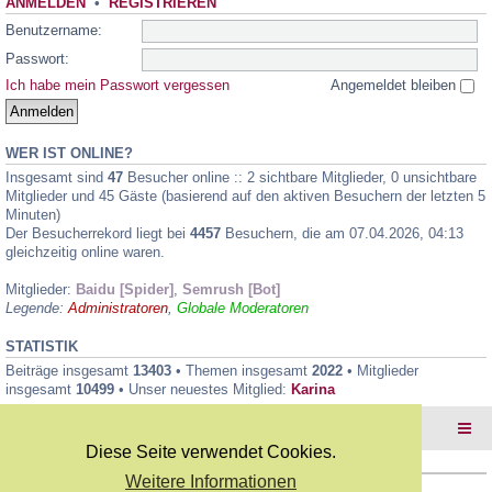
ANMELDEN
•
REGISTRIEREN
Benutzername:
Passwort:
Ich habe mein Passwort vergessen
Angemeldet bleiben
WER IST ONLINE?
Insgesamt sind
47
Besucher online :: 2 sichtbare Mitglieder, 0 unsichtbare
Mitglieder und 45 Gäste (basierend auf den aktiven Besuchern der letzten 5
Minuten)
Der Besucherrekord liegt bei
4457
Besuchern, die am 07.04.2026, 04:13
gleichzeitig online waren.
Mitglieder:
Baidu [Spider]
,
Semrush [Bot]
Legende:
Administratoren
,
Globale Moderatoren
STATISTIK
Beiträge insgesamt
13403
• Themen insgesamt
2022
• Mitglieder
insgesamt
10499
• Unser neuestes Mitglied:
Karina
Foren-Übersicht
Diese Seite verwendet Cookies.
Weitere Informationen