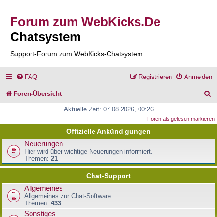
Forum zum WebKicks.De
Chatsystem
Support-Forum zum WebKicks-Chatsystem
FAQ
Registrieren
Anmelden
S
Foren-Übersicht
u
Aktuelle Zeit: 07.08.2026, 00:26
Foren als gelesen markieren
c
Offizielle Ankündigungen
h
Neuerungen
e
Hier wird über wichtige Neuerungen informiert.
Themen:
21
Chat-Support
Allgemeines
Allgemeines zur Chat-Software.
Themen:
433
Sonstiges