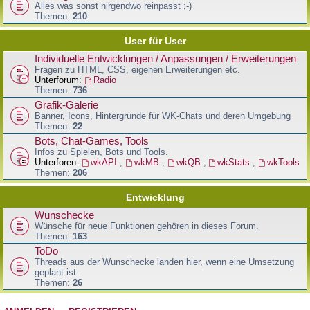
Alles was sonst nirgendwo reinpasst ;-)
Themen:
210
User für User
Individuelle Entwicklungen / Anpassungen / Erweiterungen
Fragen zu HTML, CSS, eigenen Erweiterungen etc.
Unterforum:
Radio
Themen:
736
Grafik-Galerie
Banner, Icons, Hintergründe für WK-Chats und deren Umgebung
Themen:
22
Bots, Chat-Games, Tools
Infos zu Spielen, Bots und Tools.
Unterforen:
wkAPI
,
wkMB
,
wkQB
,
wkStats
,
wkTools
Themen:
206
Entwicklung
Wunschecke
Wünsche für neue Funktionen gehören in dieses Forum.
Themen:
163
ToDo
Threads aus der Wunschecke landen hier, wenn eine Umsetzung
geplant ist.
Themen:
26