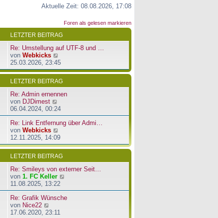
Aktuelle Zeit: 08.08.2026, 17:08
Foren als gelesen markieren
LETZTER BEITRAG
Re: Umstellung auf UTF-8 und …
N
von
Webkicks
e
25.03.2026, 23:45
u
e
LETZTER BEITRAG
s
t
Re: Admin ernennen
e
N
von
DJDimest
r
e
06.04.2024, 00:24
B
u
e
Re: Link Entfernung über Admi…
e
i
N
von
Webkicks
s
t
e
12.11.2025, 14:09
t
r
u
e
a
e
r
LETZTER BEITRAG
g
s
B
t
e
Re: Smileys von externer Seit…
e
i
N
von
1. FC Keller
r
t
e
11.08.2025, 13:22
B
r
u
e
a
Re: Grafik Wünsche
e
i
g
N
von
Nice22
s
t
e
17.06.2020, 23:11
t
r