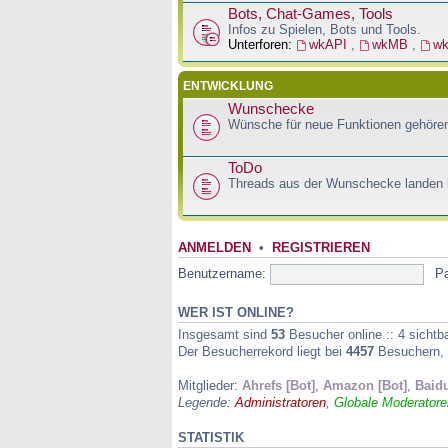
Bots, Chat-Games, Tools
Infos zu Spielen, Bots und Tools.
Unterforen:
wkAPI
,
wkMB
,
w
ENTWICKLUNG
Wunschecke
Wünsche für neue Funktionen gehören
ToDo
Threads aus der Wunschecke landen h
ANMELDEN
•
REGISTRIEREN
Benutzername:
P
WER IST ONLINE?
Insgesamt sind
53
Besucher online :: 4 sichtb
Der Besucherrekord liegt bei
4457
Besuchern, d
Mitglieder:
Ahrefs [Bot]
,
Amazon [Bot]
,
Baidu
Legende:
Administratoren
,
Globale Moderatore
STATISTIK