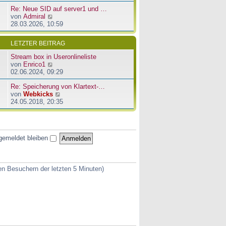
u
e
a
Re: Neue SID auf server1 und …
e
r
g
N
von
Admiral
s
B
e
28.03.2026, 10:59
t
e
u
e
i
e
r
t
LETZTER BEITRAG
s
B
r
t
e
a
Stream box in Useronlineliste
e
i
g
N
von
Enrico1
r
t
e
02.06.2024, 09:29
B
r
u
e
a
Re: Speicherung von Klartext-…
e
i
g
N
von
Webkicks
s
t
e
24.05.2018, 20:35
t
r
u
e
a
e
r
g
s
B
t
e
gemeldet bleiben
e
i
r
t
B
r
e
a
ven Besuchern der letzten 5 Minuten)
i
g
t
r
a
g