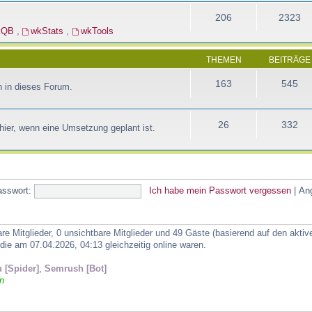
206
2323
kQB
,
wkStats
,
wkTools
THEMEN
BEITRÄGE
163
545
 in dieses Forum.
26
332
ier, wenn eine Umsetzung geplant ist.
asswort:
Ich habe mein Passwort vergessen
|
An
are Mitglieder, 0 unsichtbare Mitglieder und 49 Gäste (basierend auf den akti
ie am 07.04.2026, 04:13 gleichzeitig online waren.
 [Spider]
,
Semrush [Bot]
n